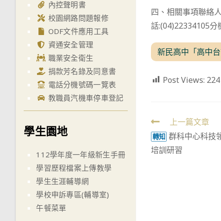
內控聲明書
四、相關事項聯絡人員，
校園網路問題報修
話:(04)22334105
ODF文件應用工具
資通安全管理
新民高中「高中台
職業安全衛生
捐款芳名錄及同意書
Post Views:
224
電話分機號碼一覽表
教職員汽機車停車登記
Read
上一篇文章
學生園地
群科中心科技
more
轉知
培訓研習
articles
112學年度一年級新生手冊
學習歷程檔案上傳教學
學生生涯輔導網
學校申訴專區(輔導室)
午餐菜單