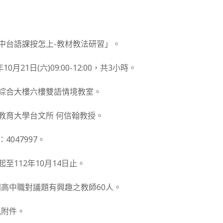
高中台語課按怎上-教材教法研習」。
10月21日(六)09:00-12:00，共3小時。
校綜合大樓六樓雙語情境教室。
中教育大學台文所 何信翰教授。
4047997。
起至112年10月14日止。
高中職對議題有興趣之教師60人。
見附件。