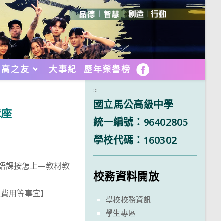
馬高之友
大事紀
歷年榮譽榜
FB
:::
國立馬公高級中學
講座
統一編號：96402805
學校代碼：160302
台語課按怎上—教材教
校務資料開放
及費用等事宜】
學校校務資訊
學生專區