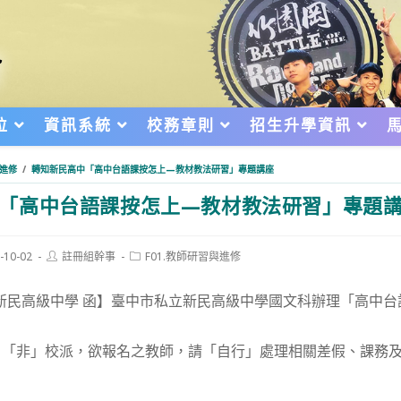
位
資訊系統
校務章則
招生升學資訊
與進修
/
轉知新民高中「高中台語課按怎上—教材教法研習」專題講座
「高中台語課按怎上—教材教法研習」專題
Post
Post
-10-02
註冊組幹事
F01.教師研習與進修
author:
category:
d:
新民高級中學 函】臺中市私立新民高級中學國文科辦理「高中
，「非」校派，欲報名之教師，請「自行」處理相關差假、課務