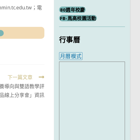
tc.edu.tw；電
80週年校慶
FB-馬高校園活動
】
行事曆
月曆模式
內嵌行事曆為視覺預覽，完
下一篇文章
養導向與雙語教學評
品線上分享會」資訊