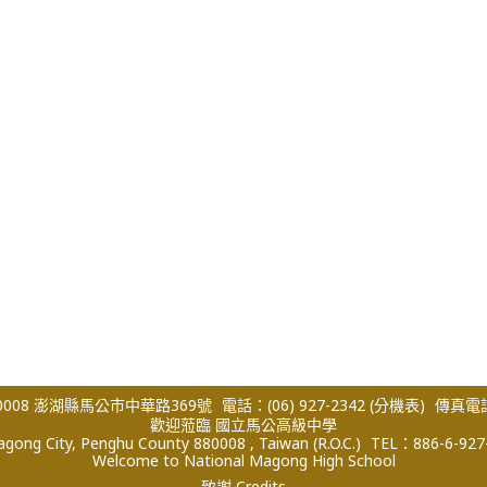
008 澎湖縣馬公市中華路369號
電話：(06) 927-2342
(分機表)
傳真電話：
歡迎蒞臨 國立馬公高級中學
ong City, Penghu County 880008 , Taiwan (R.O.C.)
TEL：886-6-927
Welcome to National Magong High School
致謝 Credits