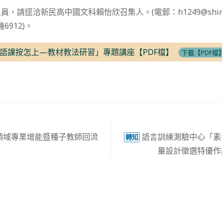
請逕洽新民高中國文科賴怡欣召集人。(電郵：h1249@shinmin.
分機6912)。
語課按怎上—教材教法研習」專題講座【PDF檔】
下載【PDF檔
領域專業增能暨種子教師回流
語言訓練測驗中心「素
轉知
量設計徵選特優作