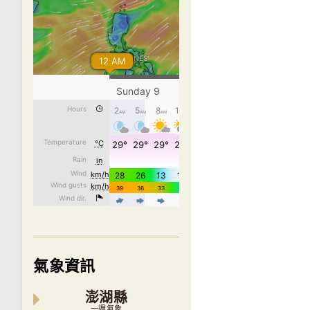
氣象資訊
澎湖縣
一週氣象