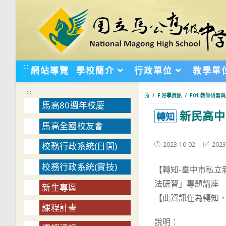
跳
轉
至
主
要
:::
網站導覽
學校簡介
行政單位
教學單
內
容
:::
/
F.好學資訊
/
F01.教師研習
馬高80週年校慶
新民高中
:::
轉知
馬高全國校友會
Post
Post
2023-10-02
2023
校務行政系統(日間)
published:
last
modifie
校務行政系統(實技)
【轉知-臺中市私立
法研習」專題講座
新生專區
【此資訊僅為轉知
課程計畫
說明：