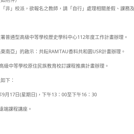
（如附件）
，「非」校派，欲報名之教師，請「自行」處理相關差假、課務
署普通型高級中等學校歷史學科中心112年度工作計畫辦理。
東南亞」的啟示：共耘RAMTAU香料共和園USR計畫辦理。
度高級中等學校原住民族教育校訂課程推廣計畫辦理。
訊如下：
年9月17日(星期日)，下午13：00至下午16：30
上遠端課程講座。