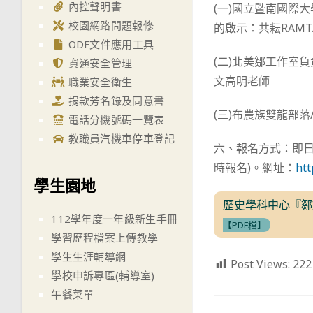
內控聲明書
(一)國立暨南國際
校園網路問題報修
的啟示：共耘RAM
ODF文件應用工具
(二)北美鄒工作室
資通安全管理
文高明老師
職業安全衛生
捐款芳名錄及同意書
(三)布農族雙龍部落
電話分機號碼一覽表
教職員汽機車停車登記
六、報名方式：即日
時報名)。網址：
htt
學生園地
歷史學科中心『鄒
112學年度一年級新生手冊
【PDF檔】
學習歷程檔案上傳教學
學生生涯輔導網
Post Views:
222
學校申訴專區(輔導室)
午餐菜單