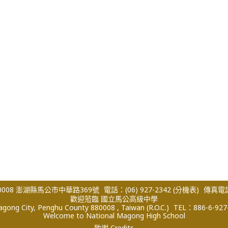
008 澎湖縣馬公市中華路369號
電話：(06) 927-2342
(分機表)
傳真電話：
歡迎蒞臨 國立馬公高級中學
ong City, Penghu County 880008 , Taiwan (R.O.C.)
TEL：886-6-927
Welcome to National Magong High School
致謝 Credits