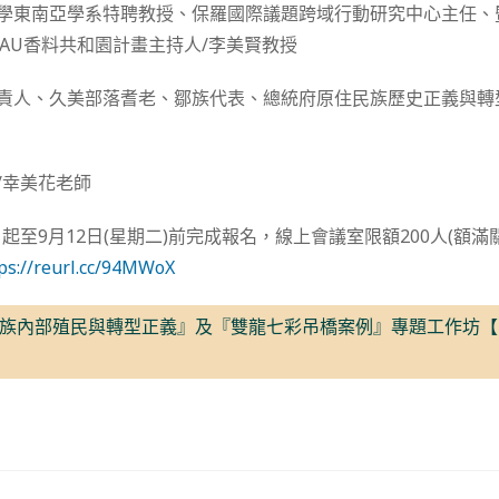
大學東南亞學系特聘教授、保羅國際議題跨域行動研究中心主任
TAU香料共和園計畫主持人/李美賢教授
負責人、久美部落耆老、鄒族代表、總統府原住民族歷史正義與轉
/幸美花老師
起至9月12日(星期二)前完成報名，線上會議室限額200人(額
ps://reurl.cc/94MWoX
族內部殖民與轉型正義』及『雙龍七彩吊橋案例』專題工作坊【P