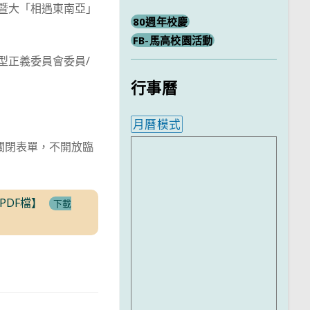
、暨大「相遇東南亞」
80週年校慶
FB-馬高校園活動
型正義委員會委員/
行事曆
月曆模式
內嵌行事曆為視覺預覽，完
滿關閉表單，不開放臨
DF檔】
下載