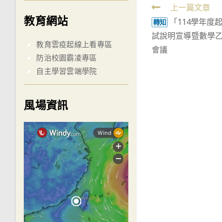
Read
上一篇文章
教育網站
「114學年度
more
轉知
試說明宣導暨數學
articles
教育雲疫起線上看專區
會議
防治校園霸凌專區
自主學習雲端學院
風場資訊