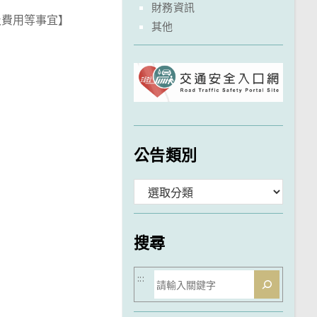
財務資訊
及費用等事宜】
其他
公告類別
分
類
搜尋
搜
:::
尋