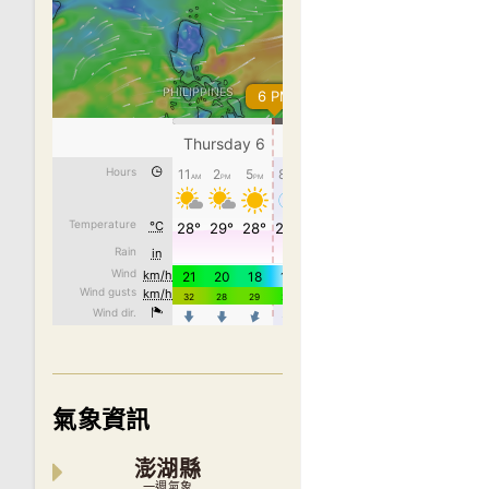
氣象資訊
澎湖縣
一週氣象