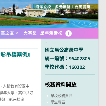
馬高之友
大事紀
歷年榮譽榜
FB
:::
國立馬公高級中學
七彩吊橋案例』
統一編號：96402805
學校代碼：160302
校務資料開放
心、人權教育資源中
2學年大學、高中共好
學校校務資訊
雙龍七彩吊橋案
學生專區