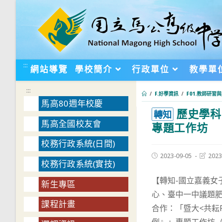
跳
轉
至
主
要
:::
網站導覽
學校簡介
行政單位
教學單
內
容
:::
/
F.好學資訊
/
F01.教師研習
馬高80週年校慶
歷史學科
:::
轉知
馬高全國校友會
專題工作坊
校務行政系統(日間)
Post
Post
2023-09-05
2023
校務行政系統(實技)
published:
last
modifie
【轉知-國立嘉義女
新生專區
心、臺中一中議題肥
課程計畫
合作：「暨大<共耘