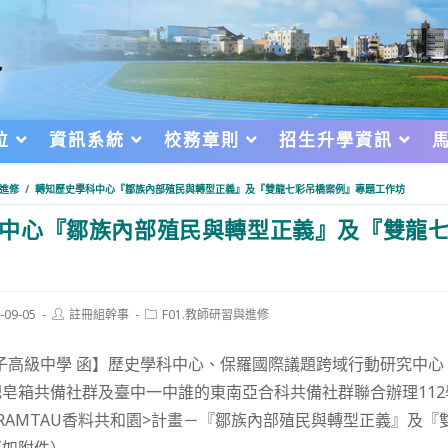
位
資訊系統
校務章則
招生升學資訊
與進修
/
轉知歷史學科中心『鄒族內部殖民與轉型正義』及『雙龍七彩吊橋案例』專題工作坊
中心『鄒族內部殖民與轉型正義』及『雙龍
Post
Post
-09-05
註冊組幹事
F01.教師研習與進修
author:
category:
d:
子高級中學 函】歷史學科中心、保羅國際議題跨域行動研究中
皂箱共備社群及臺中一中誰的東南亞合科共備社群聯合辦理11
RAMTAU香料共和園>計畫－『鄒族內部殖民與轉型正義』及『