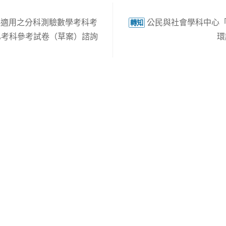
起適用之分科測驗數學考科考
公民與社會學科中心「
轉知
乙考科參考試卷（草案）諮詢
環