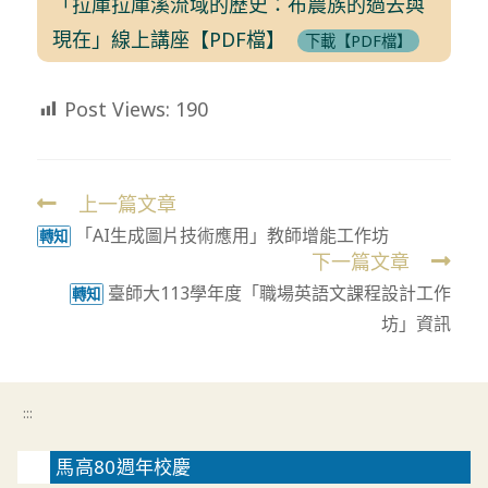
「拉庫拉庫溪流域的歷史：布農族的過去與
現在」線上講座【PDF檔】
下載【PDF檔】
Post Views:
190
上一篇文章
Read
「AI生成圖片技術應用」教師增能工作坊
more
轉知
下一篇文章
articles
臺師大113學年度「職場英語文課程設計工作
轉知
坊」資訊
:::
馬高80週年校慶