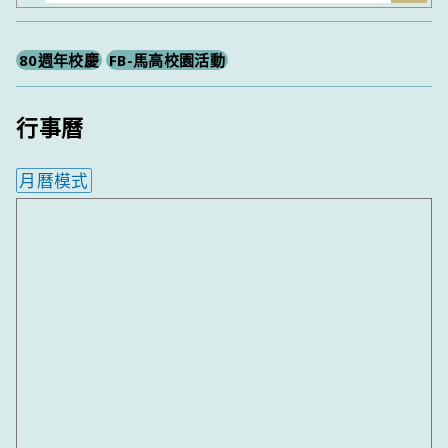
尋
80週年校慶
FB-馬高校園活動
行事曆
月曆模式
內嵌行事曆為視覺預覽，完整行事曆內容請使用