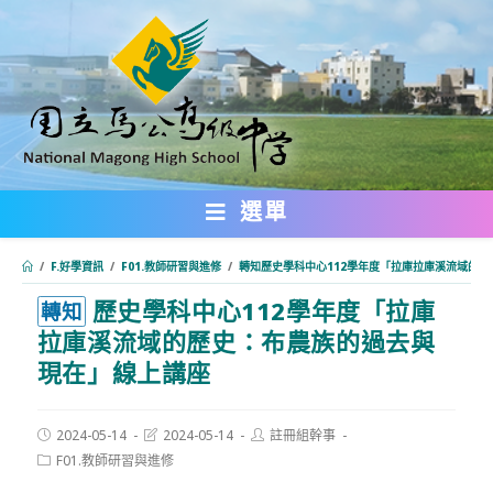
跳
轉
至
主
要
內
選單
容
/
F.好學資訊
/
F01.教師研習與進修
/
轉知歷史學科中心112學年度「拉庫拉庫溪流域的
歷史學科中心112學年度「拉庫
:::
轉知
拉庫溪流域的歷史：布農族的過去與
現在」線上講座
Post
Post
Post
2024-05-14
2024-05-14
註冊組幹事
published:
last
author:
Post
F01.教師研習與進修
modified:
category: