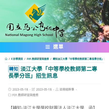
跳
轉
至
主
要
內
選單
容
/
F.好學資訊
/
F01.教師研習與進修
/
轉知淡江大學「中等學校教師第二專長學分班」招生
淡江大學「中等學校教師第二專
:::
轉知
長學分班」招生訊息
Post
Post
Post
2023-05-18
2023-05-18
註冊組幹事
published:
last
author:
Post
F01.教師研習與進修
modified:
category:
【轉知-淡江大學學校財團法人淡江大學 函】