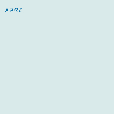
月曆模式
內嵌行事曆為視覺預覽，完整行事曆內容請使用