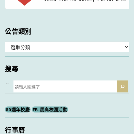
公告類別
分
類
搜尋
搜
:::
尋
80週年校慶
FB-馬高校園活動
行事曆