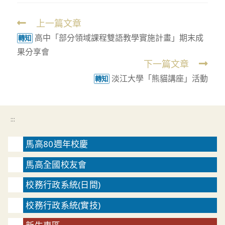
上一篇文章
Read
高中「部分領域課程雙語教學實施計畫」期末成
more
轉知
果分享會
articles
下一篇文章
淡江大學「熊貓講座」活動
轉知
:::
馬高80週年校慶
馬高全國校友會
校務行政系統(日間)
校務行政系統(實技)