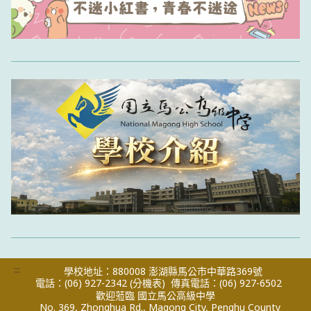
:::
學校地址：880008 澎湖縣馬公市中華路369號
電話：(06) 927-2342
(分機表)
傳真電話：(06) 927-6502
歡迎蒞臨 國立馬公高級中學
No. 369, Zhonghua Rd., Magong City, Penghu County