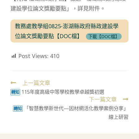
建設學位論文獎勵要點」，詳見附件。
教務處教學組0825-澎湖縣政府縣政建設學
位論文獎勵要點【DOC檔】
下載【DOC檔】
Post Views:
410
上一篇文章
Read
115年度高級中等學校教學卓越獎初選
more
轉知
下一篇文章
articles
「智慧教學新世代—因材網活化教學案例分享」
轉知
線上研習