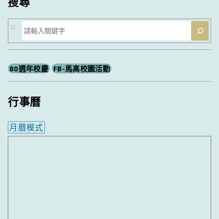
搜尋
搜
:::
尋
80週年校慶
FB-馬高校園活動
行事曆
月曆模式
內嵌行事曆為視覺預覽，完整行事曆內容請使用