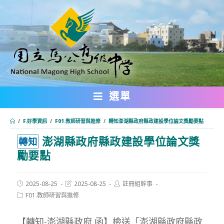
跳
轉
至
主
要
內
選單
容
/
F.好學資訊
/
F01.教師研習與進修
/
轉知澎湖縣政府縣政建設學位論文獎勵要點
澎湖縣政府縣政建設學位論文獎
:::
轉知
勵要點
Post
Post
Post
2025-08-25
2025-08-25
註冊組幹事
published:
last
author:
Post
F01.教師研習與進修
modified:
category:
【轉知-澎湖縣政府 函】檢送「澎湖縣政府縣政