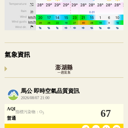
氣象資訊
澎湖縣
一週氣象
內嵌空氣品質小工具為視覺預覽，完整即時空氣