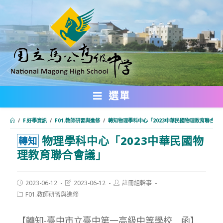
跳
轉
至
主
要
內
選單
容
/
F.好學資訊
/
F01.教師研習與進修
/
轉知物理學科中心「2023中華民國物理教育聯合會
物理學科中心「2023中華民國物
:::
轉知
理教育聯合會議」
Post
Post
Post
2023-06-12
2023-06-12
註冊組幹事
published:
last
author:
Post
F01.教師研習與進修
modified:
category:
【轉知-臺中市立臺中第一高級中等學校 函】