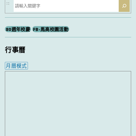
搜
:::
尋
80週年校慶
FB-馬高校園活動
行事曆
月曆模式
內嵌行事曆為視覺預覽，完整行事曆內容請使用