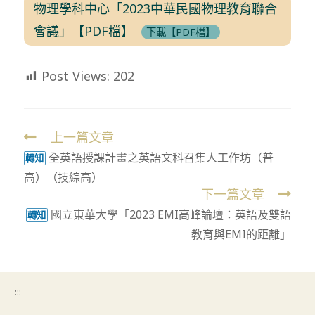
物理學科中心「2023中華民國物理教育聯合
會議」【PDF檔】
下載【PDF檔】
Post Views:
202
上一篇文章
Read
全英語授課計畫之英語文科召集人工作坊（普
more
轉知
高）（技綜高）
articles
下一篇文章
國立東華大學「2023 EMI高峰論壇：英語及雙語
轉知
教育與EMI的距離」
:::