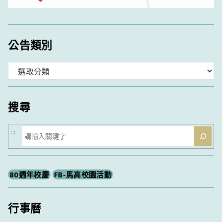
公告類別
分
類
搜尋
搜
:::
尋
80週年校慶
FB-馬高校園活動
行事曆