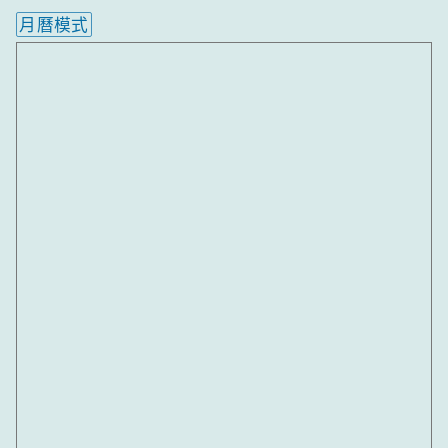
月曆模式
內嵌行事曆為視覺預覽，完整行事曆內容請使用