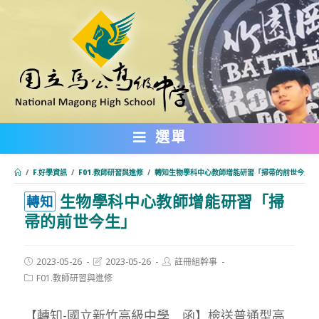
跳
轉
至
主
要
內
選單
容
/
F.好學資訊
/
F01.教師研習與進修
/
轉知生物學科中心教師增能研習「掃帚的前世今生」
生物學科中心教師增能研習「掃
:::
轉知
帚的前世今生」
Post
Post
Post
2023-05-26
2023-05-26
註冊組幹事
published:
last
author:
Post
F01.教師研習與進修
modified:
category:
【轉知-國立新竹高級中學 函】檢送普通型高