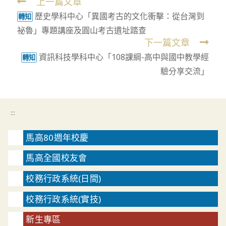
上一篇文章
Read
歷史學科中心「異國考古的文化衝擊：從台灣到
more
轉知
祕魯」專題講座及圓山考古遺址踏查
articles
下一篇文章
資訊科技學科中心「108課綱-高中與國中教學經
轉知
驗分享交流」
:::
馬高80週年校慶
馬高全國校友會
校務行政系統(日間)
校務行政系統(實技)
新生專區