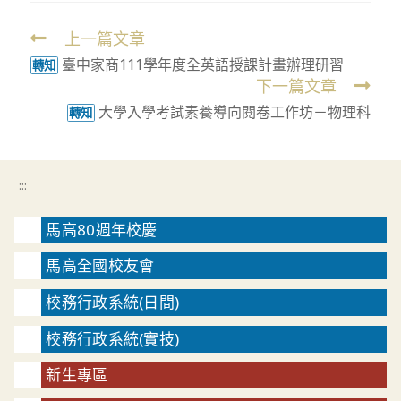
上一篇文章
Read
臺中家商111學年度全英語授課計畫辦理研習
more
轉知
下一篇文章
articles
大學入學考試素養導向閱卷工作坊－物理科
轉知
:::
馬高80週年校慶
馬高全國校友會
校務行政系統(日間)
校務行政系統(實技)
新生專區