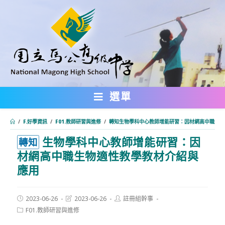
跳
轉
至
主
要
內
選單
容
/
F.好學資訊
/
F01.教師研習與進修
/
轉知生物學科中心教師增能研習：因材網高中職生物
生物學科中心教師增能研習：因
:::
轉知
材網高中職生物適性教學教材介紹與
應用
Post
Post
Post
2023-06-26
2023-06-26
註冊組幹事
published:
last
author:
Post
F01.教師研習與進修
modified:
category: