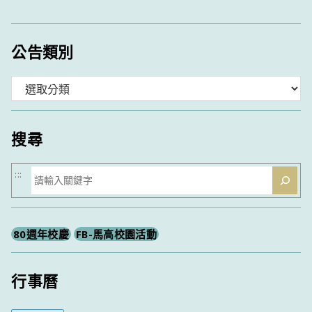
公告類別
分
類
搜尋
搜
:::
尋
80週年校慶
FB-馬高校園活動
行事曆