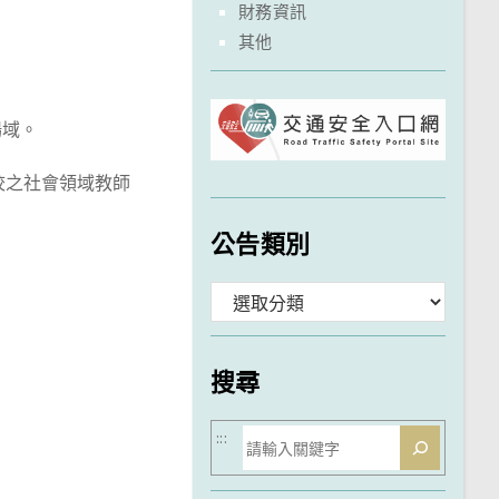
財務資訊
其他
場域。
校之社會領域教師
公告類別
分
類
搜尋
搜
:::
尋