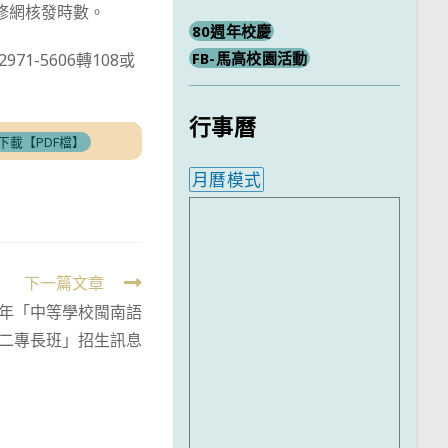
修網核發時數。
80週年校慶
FB-馬高校園活動
-5606轉108或
行事曆
下載【PDF檔】
月曆模式
內嵌行事曆為視覺預覽，完
下一篇文章
2年「中等學校閩南語
二專長班」招生訊息