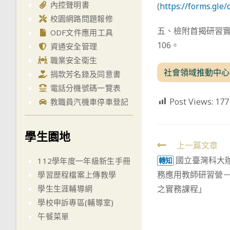
內控聲明書
(
https://forms.gl
校園網路問題報修
五、檢附首揭研習實施
ODF文件應用工具
106。
資通安全管理
職業安全衛生
社會領域推動中心
捐款芳名錄及同意書
電話分機號碼一覽表
Post Views:
177
教職員汽機車停車登記
學生園地
Read
上一篇文章
國立臺灣科大
more
112學年度一年級新生手冊
轉知
務應用教師研習營－
學習歷程檔案上傳教學
articles
之實務課程」
學生生涯輔導網
學校申訴專區(輔導室)
午餐菜單