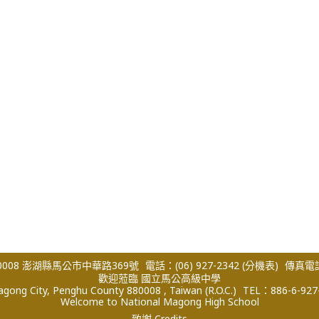
008 澎湖縣馬公市中華路369號
電話：(06) 927-2342
(分機表)
傳真電話：
歡迎蒞臨 國立馬公高級中學
ong City, Penghu County 880008 , Taiwan (R.O.C.)
TEL：886-6-927
Welcome to National Magong High School
致謝 Credits