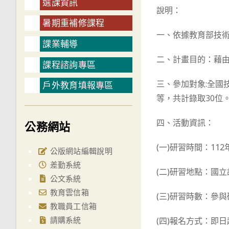
選課資訊
說明：
暑期重補修課程
一、依據教育部技術
課業輔導
二、計畫目的：藉
課程諮詢專區
三、參加對象:全國
戶外教育填報專區
等，共計錄取30位
四、活動資訊：
公務網站
(一)研習時間：112
公版網站編輯說明
差勤系統
(二)研習地點：國
公文系統
教育雲信箱
(三)研習時數：參
教職員工信箱
請購系統
(四)報名方式：即日