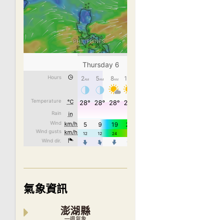
氣象資訊
澎湖縣
一週氣象