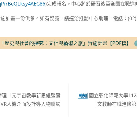
e/qPirBeQLksy4AEG86
)完成報名。中心將於研習後至全國在職進
計畫一份供參。如有疑義，請逕洽推動中心助理，電話：(02)2971
「歷史與社會的探究：文化與藝術之旅」實施計畫【PDF檔】
辦理「元宇宙教學新思維暨實
國立彰化師範大學11
轉知
VR人機介面設計導入物聯網
文教師在職進修第