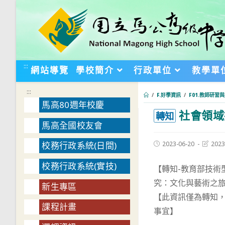
跳
轉
至
主
要
:::
網站導覽
學校簡介
行政單位
教學單
內
容
:::
/
F.好學資訊
/
F01.教師研習
馬高80週年校慶
社會領域
:::
轉知
馬高全國校友會
Post
Post
2023-06-20
2023
校務行政系統(日間)
published:
last
modifie
校務行政系統(實技)
【轉知-教育部技
究：文化與藝術之
新生專區
【此資訊僅為轉知
課程計畫
事宜】