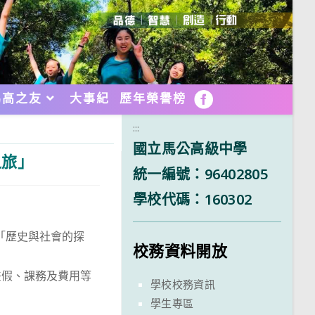
馬高之友
大事紀
歷年榮譽榜
FB
:::
國立馬公高級中學
之旅」
統一編號：96402805
學校代碼：160302
「歷史與社會的探
校務資料開放
差假、課務及費用等
學校校務資訊
學生專區