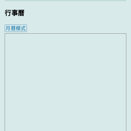
行事曆
月曆模式
內嵌行事曆為視覺預覽，完整行事曆內容請使用