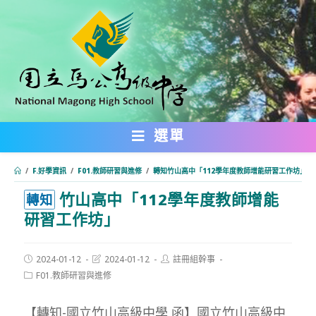
跳
轉
至
主
要
內
選單
容
/
F.好學資訊
/
F01.教師研習與進修
/
轉知竹山高中「112學年度教師增能研習工作坊」
竹山高中「112學年度教師增能
:::
轉知
研習工作坊」
Post
Post
Post
2024-01-12
2024-01-12
註冊組幹事
published:
last
author:
Post
F01.教師研習與進修
modified:
category:
【轉知-國立竹山高級中學 函】國立竹山高級中