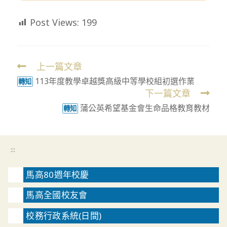
Post Views:
199
上一篇文章
Read
113年度教學卓越獎高級中等學校組初選作業
more
轉知
下一篇文章
articles
蒲公英希望基金會生命品格教育教材
轉知
:::
馬高80週年校慶
馬高全國校友會
校務行政系統(日間)