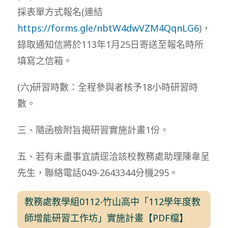
採表單方式報名(連結
https://forms.gle/nbtW4dwVZM4QqnLG6
)，
錄取通知信將於113年1月25日寄送至報名時所
填寫之信箱。
(六)研習時數：全程參與者核予18小時研習時
數。
三、隨函檢附旨揭研習實施計畫1份。
五、若有未盡事宜請逕洽該校教務處助理陳韋呈
先生，聯絡電話049-2643344分機295。
教務處教學組0112-竹山高中「112學年度教
師增能研習工作坊」實施計畫【PDF檔】