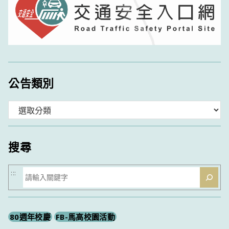
公告類別
分
類
搜尋
搜
:::
尋
80週年校慶
FB-馬高校園活動