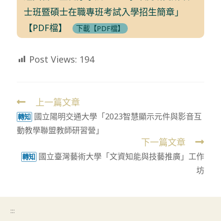
士班暨碩士在職專班考試入學招生簡章」
【PDF檔】
下載【PDF檔】
Post Views:
194
上一篇文章
Read
國立陽明交通大學「2023智慧顯示元件與影音互
more
轉知
動教學聯盟教師研習營」
articles
下一篇文章
國立臺灣藝術大學「文資知能與技藝推廣」工作
轉知
坊
:::