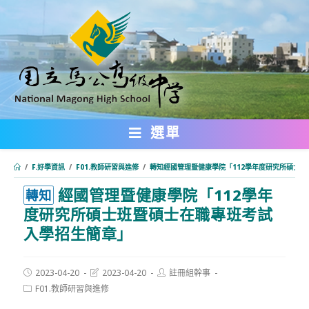
跳
轉
至
主
要
內
選單
容
/
F.好學資訊
/
F01.教師研習與進修
/
轉知經國管理暨健康學院「112學年度研究所碩士
經國管理暨健康學院「112學年
:::
轉知
度研究所碩士班暨碩士在職專班考試
入學招生簡章」
Post
Post
Post
2023-04-20
2023-04-20
註冊組幹事
published:
last
author:
Post
F01.教師研習與進修
modified:
category: