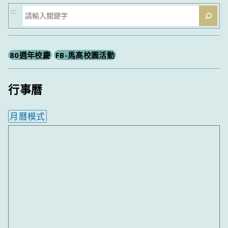
搜
:::
尋
80週年校慶
FB-馬高校園活動
行事曆
月曆模式
內嵌行事曆為視覺預覽，完整行事曆內容請使用