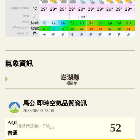
氣象資訊
澎湖縣
一週氣象
內嵌空氣品質小工具為視覺預覽，完整即時空氣