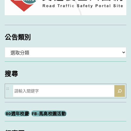
公告類別
分
類
搜尋
搜
:::
尋
80週年校慶
FB-馬高校園活動