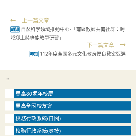
上一篇文章
Read
自然科學領域推動中心-「南區教師共備社群：跨
more
轉知
域鄉土與綠能教學研習」
articles
下一篇文章
112年度全國多元文化教育優良教案甄選
轉知
:::
馬高80週年校慶
馬高全國校友會
校務行政系統(日間)
校務行政系統(實技)