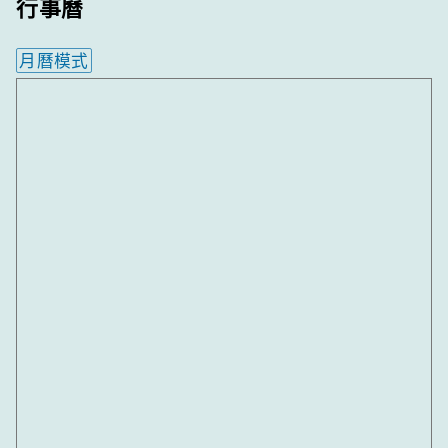
行事曆
月曆模式
內嵌行事曆為視覺預覽，完整行事曆內容請使用