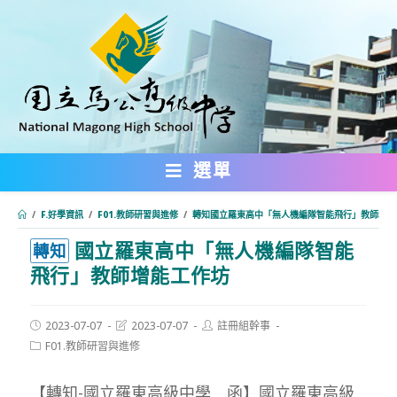
跳
轉
至
主
要
內
選單
容
/
F.好學資訊
/
F01.教師研習與進修
/
轉知國立羅東高中「無人機編隊智能飛行」教師增能
國立羅東高中「無人機編隊智能
:::
轉知
飛行」教師增能工作坊
Post
Post
Post
2023-07-07
2023-07-07
註冊組幹事
published:
last
author:
Post
F01.教師研習與進修
modified:
category:
【轉知-國立羅東高級中學 函】國立羅東高級