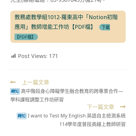
教務處教學組1012-羅東高中「Notion初階
應用」教師增能工作坊【PDF檔】
下載
【PDF檔】
Post Views:
171
上一篇文章
Read
高中階段身心障礙學生融合教育的跨專業合作—
more
轉知
學科課程調整工作坊研習
articles
下一篇文章
I want to Test My English 英語自主檢測系統
轉知
114學年度普技高線上教師研習