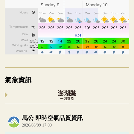
氣象資訊
澎湖縣
一週氣象
內嵌空氣品質小工具為視覺預覽，完整即時空氣