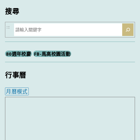
搜尋
搜
:::
尋
80週年校慶
FB-馬高校園活動
行事曆
月曆模式
內嵌行事曆為視覺預覽，完整行事曆內容請使用