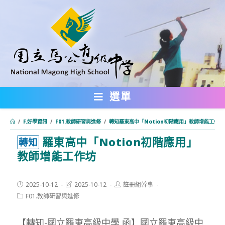
跳
轉
至
主
要
內
選單
容
/
F.好學資訊
/
F01.教師研習與進修
/
轉知羅東高中「Notion初階應用」教師增能工作坊
羅東高中「Notion初階應用」
:::
轉知
教師增能工作坊
Post
Post
Post
2025-10-12
2025-10-12
註冊組幹事
published:
last
author:
Post
F01.教師研習與進修
modified:
category:
【轉知-國立羅東高級中學 函】國立羅東高級中