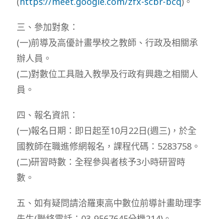
(
https://meet.google.com/zfx-scbr-bcq
)。
三、參加對象：
(一)前導及高優計畫學校之教師、行政及相關承
辦人員。
(二)對數位工具融入教學及行政有興趣之相關人
員。
四、報名資訊：
(一)報名日期：即日起至10月22日(週三)，於全
國教師在職進修網報名，課程代碼：5283758。
(二)研習時數：全程參與者核予3小時研習時
數。
五、如有疑問請洽羅東高中數位前導計畫助理李
先生(聯絡電話：03-9567645分機214)。