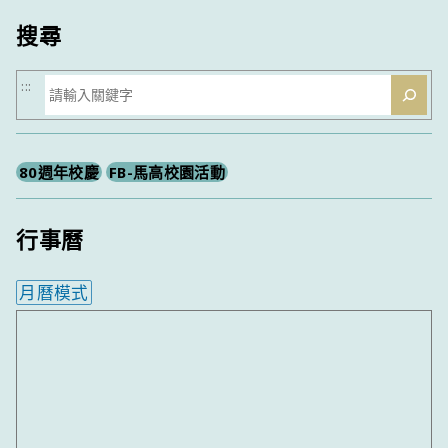
搜尋
搜
:::
尋
80週年校慶
FB-馬高校園活動
行事曆
月曆模式
內嵌行事曆為視覺預覽，完整行事曆內容請使用