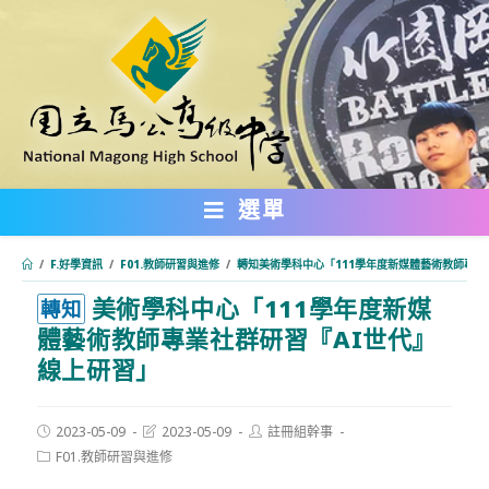
跳
轉
至
主
要
內
選單
容
/
F.好學資訊
/
F01.教師研習與進修
/
轉知美術學科中心「111學年度新媒體藝術教師專業
美術學科中心「111學年度新媒
:::
轉知
體藝術教師專業社群研習『AI世代』
線上研習」
Post
Post
Post
2023-05-09
2023-05-09
註冊組幹事
published:
last
author:
Post
F01.教師研習與進修
modified:
category: