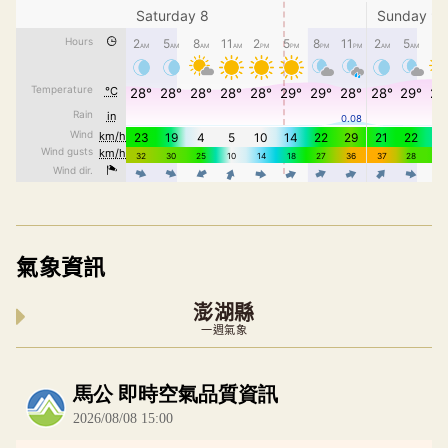
氣象資訊
澎湖縣
一週氣象
內嵌空氣品質小工具為視覺預覽，完整即時空氣