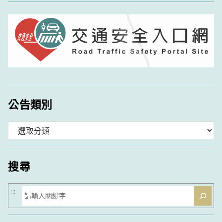
公告類別
分
類
搜尋
搜
:::
尋