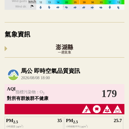
氣象資訊
澎湖縣
一週氣象
內嵌空氣品質小工具為視覺預覽，完整即時空氣