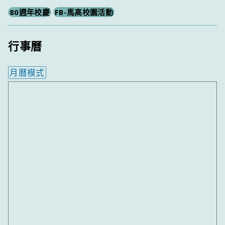
80週年校慶
FB-馬高校園活動
行事曆
月曆模式
內嵌行事曆為視覺預覽，完整行事曆內容請使用