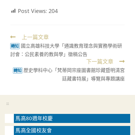
Post Views:
204
上一篇文章
Read
國立高雄科技大學「通識教育理念與實務學術研
more
轉知
討會：公民素養的教與學」徵稿公告
articles
下一篇文章
歷史學科中心「梵蒂岡宗座圖書館珍藏暨明清宮
轉知
廷藏書特展」導覽與專題講座
:::
馬高80週年校慶
馬高全國校友會