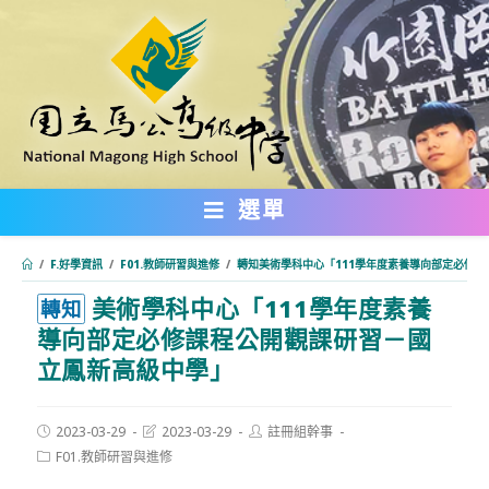
跳
轉
至
主
要
內
選單
容
/
F.好學資訊
/
F01.教師研習與進修
/
轉知美術學科中心「111學年度素養導向部定必修
美術學科中心「111學年度素養
:::
轉知
導向部定必修課程公開觀課研習－國
立鳳新高級中學」
Post
Post
Post
2023-03-29
2023-03-29
註冊組幹事
published:
last
author:
Post
F01.教師研習與進修
modified:
category: