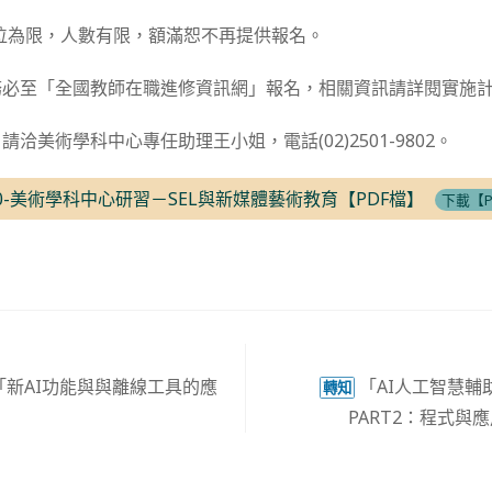
00位為限，人數有限，額滿恕不再提供報名。
務必至「全國教師在職進修資訊網」報名，相關資訊請詳閱實施
洽美術學科中心專任助理王小姐，電話(02)2501-9802。
0-美術學科中心研習－SEL與新媒體藝術教育【PDF檔】
下載【P
「新AI功能與與離線工具的應
「AI人工智慧輔
轉知
PART2：程式與