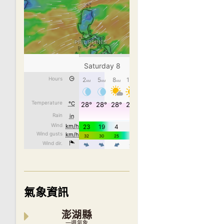
氣象資訊
澎湖縣
一週氣象