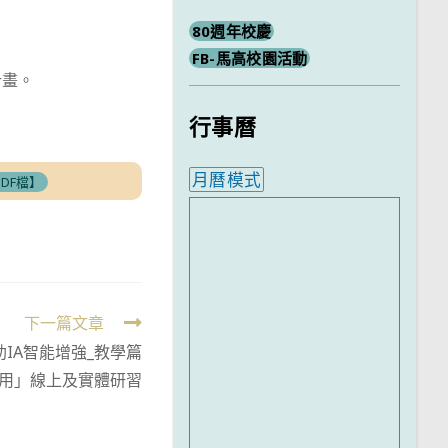
80週年校慶
FB-馬高校園活動
計畫。
行事曆
月曆模式
DF檔】
內嵌行事曆為視覺預覽，完
下一篇文章
助IA智能增強_教學篇
應用」線上及實體研習