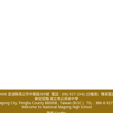
008 澎湖縣馬公市中華路369號
電話：(06) 927-2342
(分機表)
傳真電話：
歡迎蒞臨 國立馬公高級中學
ong City, Penghu County 880008 , Taiwan (R.O.C.)
TEL：886-6-927
Welcome to National Magong High School
致謝 Credits