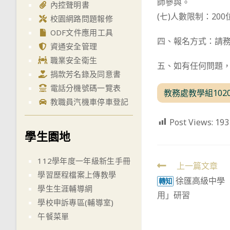
師參與。
內控聲明書
(七)人數限制：2
校園網路問題報修
ODF文件應用工具
四、報名方式：請
資通安全管理
職業安全衛生
五、如有任何問題，請
捐款芳名錄及同意書
電話分機號碼一覽表
教務處教學組102
教職員汽機車停車登記
Post Views:
193
學生園地
112學年度一年級新生手冊
Read
上一篇文章
學習歷程檔案上傳教學
徐匯高級中學
more
轉知
學生生涯輔導網
用」研習
articles
學校申訴專區(輔導室)
午餐菜單