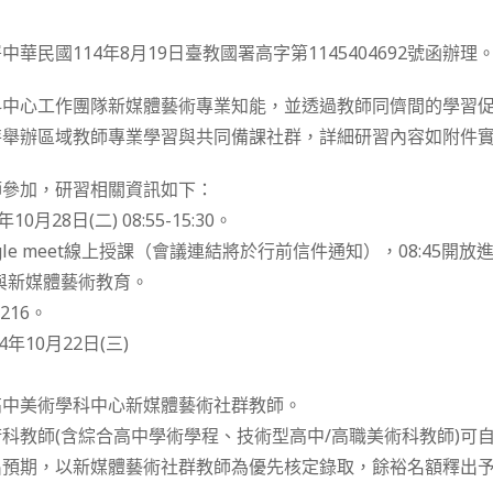
華民國114年8月19日臺教國署高字第1145404692號函辦理
科中心工作團隊新媒體藝術專業知能，並透過教師同儕間的學習
特舉辦區域教師專業學習與共同備課社群，詳細研習內容如附件
師參加，研習相關資訊如下：
0月28日(二) 08:55-15:30。
ogle meet線上授課（會議連結將於行前信件通知），08:45開放
L與新媒體藝術教育。
216。
年10月22日(三)
高中美術學科中心新媒體藝術社群教師。
科教師(含綜合高中學術學程、技術型高中/高職美術科教師)可
出預期，以新媒體藝術社群教師為優先核定錄取，餘裕名額釋出