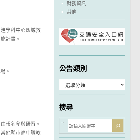
財務資訊
其他
。
促進學科中心區域教
實施計畫。
公告類別
進場。
分
類
搜尋
搜
:::
自由報名參與研習。
予其他縣市高中職教
尋