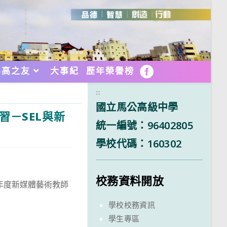
馬高之友
大事紀
歷年榮譽榜
FB
:::
國立馬公高級中學
習－SEL與新
統一編號：96402805
學校代碼：160302
校務資料開放
年度新媒體藝術教師
學校校務資訊
學生專區