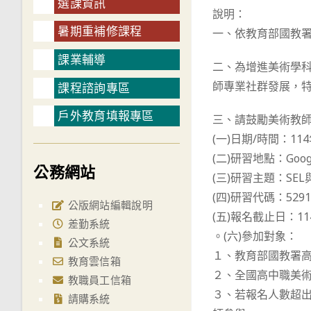
選課資訊
說明：
暑期重補修課程
一、依教育部國教署中
課業輔導
二、為增進美術學
師專業社群發展，
課程諮詢專區
戶外教育填報專區
三、請鼓勵美術教
(一)日期/時間：114年1
(二)研習地點：Go
公務網站
(三)研習主題：SE
(四)研習代碼：5291
公版網站編輯說明
(五)報名截止日：114
差勤系統
。(六)參加對象：
公文系統
１、教育部國教署
教育雲信箱
２、全國高中職美術
教職員工信箱
３、若報名人數超
請購系統