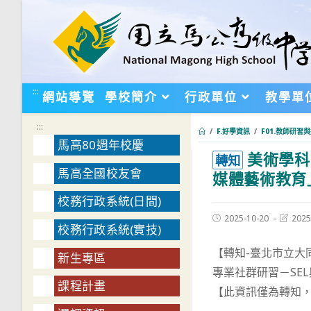
跳
轉
至
主
要
:::
網站導覽
學校簡介
行政單位
教學單
內
容
:::
/
F.好學資訊
/
F01.教師研習
馬高80週年校慶
美術學科
:::
轉知
馬高全國校友會
媒體藝術教育
校務行政系統(日間)
Post
Post
2025-10-20
2025
校務行政系統(實技)
published:
last
modifie
【轉知-臺北市立大
新生專區
專業社群研習－SE
課程計畫
【此資訊僅為轉知