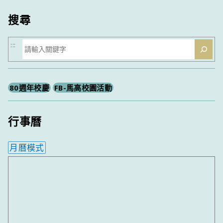
類
搜尋
搜
:::
尋
80週年校慶
FB-馬高校園活動
行事曆
月曆模式
內嵌行事曆為視覺預覽，完整行事曆內容請使用