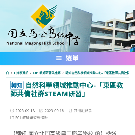
跳
轉
至
主
要
內
選單
容
/
F.好學資訊
/
F01.教師研習與進修
/
轉知自然科學領域推動中心-「東區教師共備社群ST
自然科學領域推動中心-「東區教
:::
轉知
師共備社群STEAM研習」
Post
Post
Post
2023-09-18
2023-09-18
註冊組幹事
published:
last
author:
Post
F01.教師研習與進修
modified:
category:
【轉知-國立北門高級農工職業學校 函】檢送