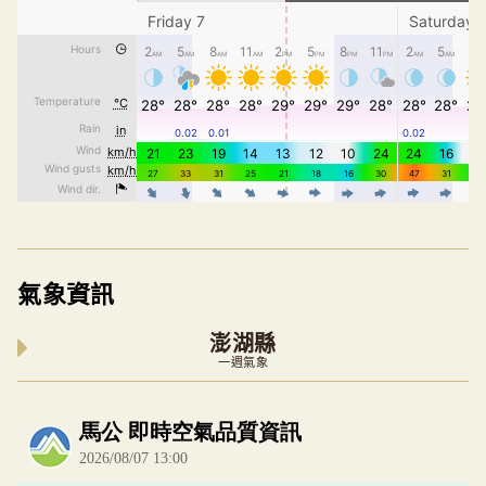
氣象資訊
澎湖縣
一週氣象
內嵌空氣品質小工具為視覺預覽，完整即時空氣