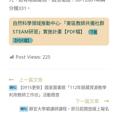
分機331。
自然科學領域推動中心-「東區教師共備社群
STEAM研習」實施計畫【PDF檔】
下載
【PDF檔】
Post Views:
225
上一篇文章
Read
【0915更新】國家圖書館「112年館藏資源教學
more
轉知
利用教師工作坊」活動簡章
articles
下一篇文章
靜宜大學磨課師課程，即日起開放線上報名
轉知