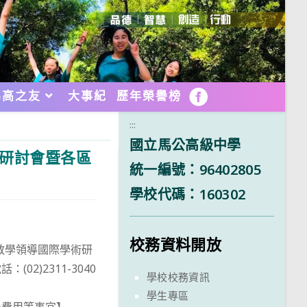
馬高之友
大事紀
歷年榮譽榜
FB
:::
國立馬公高級中學
術研討會暨各區
統一編號：96402805
學校代碼：160302
校務資料開放
教學領導國際學術研
)2311-3040
學校校務資訊
學生專區