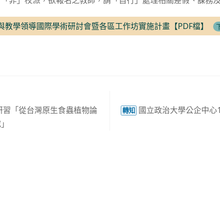
，「非」校派，欲報名之教師，請「自行」處理相關差假、課務
程與教學領導國際學術研討會暨各區工作坊實施計畫【PDF檔】
研習「從台灣原生食蟲植物論
國立政治大學公企中心1
轉知
究」