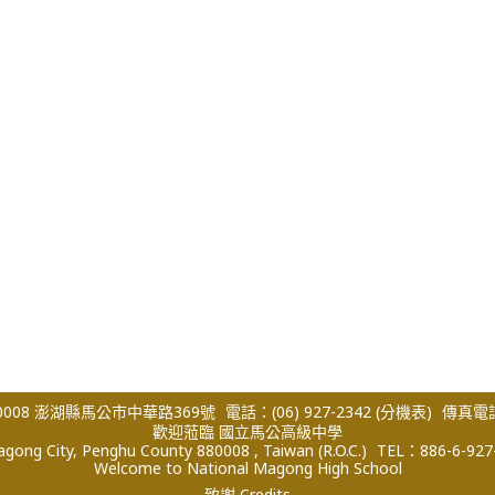
008 澎湖縣馬公市中華路369號
電話：(06) 927-2342
(分機表)
傳真電話：
歡迎蒞臨 國立馬公高級中學
ong City, Penghu County 880008 , Taiwan (R.O.C.)
TEL：886-6-927
Welcome to National Magong High School
致謝 Credits