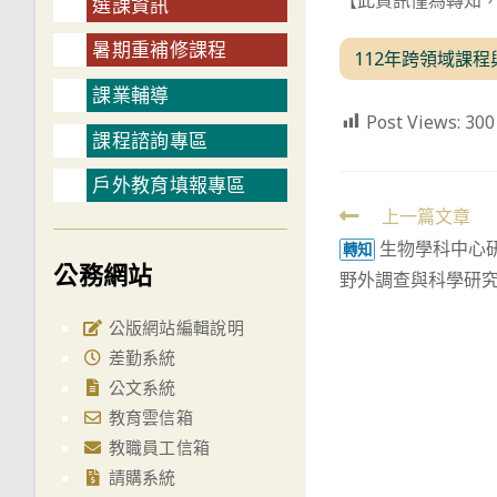
【此資訊僅為轉知
選課資訊
暑期重補修課程
112年跨領域課
課業輔導
Post Views:
300
課程諮詢專區
戶外教育填報專區
Read
上一篇文章
生物學科中心
more
轉知
公務網站
野外調查與科學研
articles
公版網站編輯說明
差勤系統
公文系統
教育雲信箱
教職員工信箱
請購系統