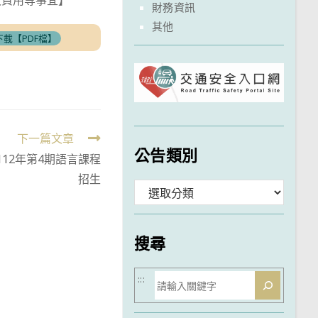
及費用等事宜】
財務資訊
其他
下載【PDF檔】
下一篇文章
公告類別
12年第4期語言課程
招生
分
類
搜尋
搜
:::
尋