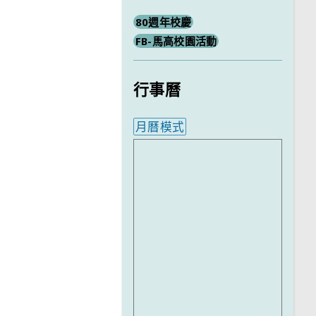
80週年校慶
FB-馬高校園活動
行事曆
月曆模式
內嵌行事曆為視覺預覽，完