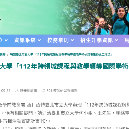
位
資訊系統
校務章則
招生升學資訊
與進修
/
轉知臺北市立大學「112年跨領域課程與教學領導國際學術研討會暨各區工作坊」
大學「112年跨領域課程與教學領導國際學
Post
Post
-09-22
註冊組幹事
F01.教師研習與進修
author:
category:
d:
及學前教育署 函】函轉臺北市立大學辦理「112年跨領域課程與
倘有相關疑問，請逕洽臺北市立大學何小姐、王先生，聯絡電話：(02
。檢附旨揭活動實施計畫1份。