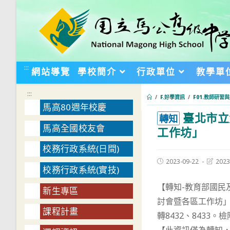
跳
轉
至
主
要
:::
網站導覽
學校簡介
行政單位
教學單
內
容
:::
/
F.好學資訊
/
F01.教師研習
馬高80週年校慶
臺北市立
:::
轉知
馬高全國校友會
工作坊」
校務行政系統(日間)
Post
Post
2023-09-22
2023
校務行政系統(實技)
published:
last
modifie
【轉知-教育部國民
新生專區
討會暨各區工作坊」，
課程計畫
轉8432、8433