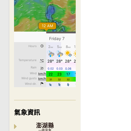
氣象資訊
澎湖縣
一週氣象