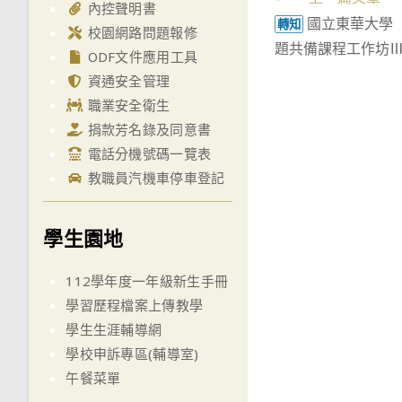
Read
內控聲明書
國立東華大學
more
轉知
校園網路問題報修
題共備課程工作坊
articles
ODF文件應用工具
資通安全管理
職業安全衛生
捐款芳名錄及同意書
電話分機號碼一覽表
教職員汽機車停車登記
學生園地
112學年度一年級新生手冊
學習歷程檔案上傳教學
學生生涯輔導網
學校申訴專區(輔導室)
午餐菜單