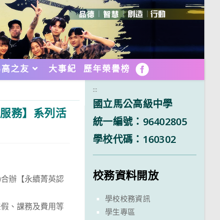
馬高之友
大事紀
歷年榮譽榜
FB
:::
國立馬公高級中學
迴服務】系列活
統一編號：96402805
學校代碼：160302
校務資料開放
)合辦【永續菁英認
學校校務資訊
差假、課務及費用等
學生專區