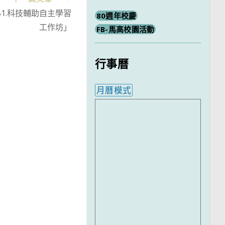
1.科技輔助自主學習
80週年校慶
工作坊」
FB-馬高校園活動
行事曆
月曆模式
內嵌行事曆為視覺預覽，完