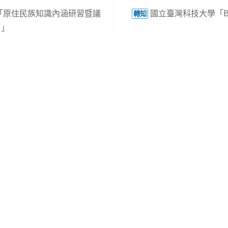
「原住民族知識內涵研習暨議
國立臺灣科技大學「B
轉知
Ⅲ」