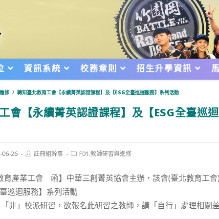
位
資訊系統
校務章則
招生升學資訊
與進修
/
轉知臺北教育工會【永續菁英認證課程】及【ESG全臺巡迴服務】系列活動
工會【永續菁英認證課程】及【ESG全臺巡
Post
Post
-06-26
註冊組幹事
F01.教師研習與進修
author:
category:
d:
教育產業工會 函】中華三創菁英協會主辦，該會(臺北教育工會
全臺巡迴服務】系列活動
，「非」校派研習，欲報名此研習之教師，請「自行」處理相關