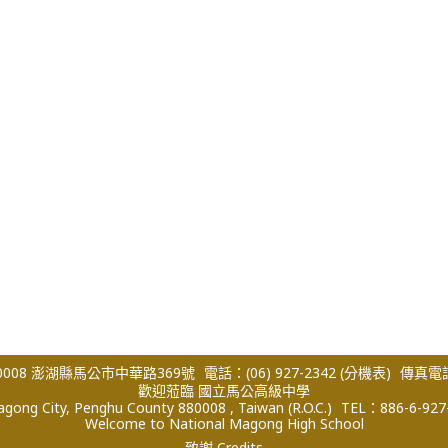
008 澎湖縣馬公市中華路369號
電話：(06) 927-2342
(分機表)
傳真電話：
歡迎蒞臨 國立馬公高級中學
ong City, Penghu County 880008 , Taiwan (R.O.C.)
TEL：886-6-927
Welcome to National Magong High School
致謝 Credits