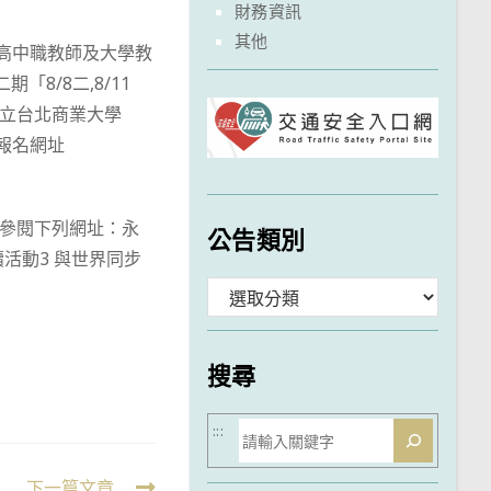
財務資訊
其他
高中職教師及大學教
期「8/8二,8/11
(國立台北商業大學
！報名網址
請參閱下列網址：永
公告類別
活動3 與世界同步
分
類
搜尋
搜
:::
尋
下一篇文章