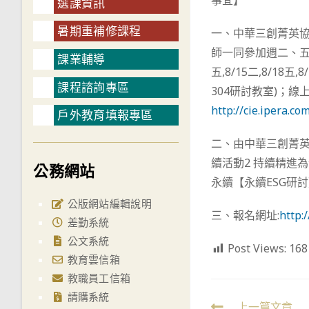
事宜】
選課資訊
暑期重補修課程
一、中華三創菁英
師一同參加週二、五暑期特
課業輔導
五,8/15二,8/1
課程諮詢專區
304研討教室)；線
http://cie.ipera.c
戶外教育填報專區
二、由中華三創菁英
續活動2 持續精進
公務網站
永續【永續ESG研
公版網站編輯說明
三、報名網址:
http:
差勤系統
公文系統
Post Views:
168
教育雲信箱
教職員工信箱
請購系統
上一篇文章