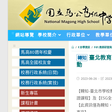
跳
轉
至
主
要
:::
網站導覽
學校簡介
行政單位
教學單
內
容
:::
/
F.好學資訊
/
F01.教師研習
馬高80週年校慶
臺北教育
:::
轉知
馬高全國校友會
動
校務行政系統(日間)
Post
Post
2023-06-26
2023
校務行政系統(實技)
published:
last
modifie
【轉知-臺北市學校
新生專區
證課程】及【ESG
課程計畫
【此資訊僅為轉知