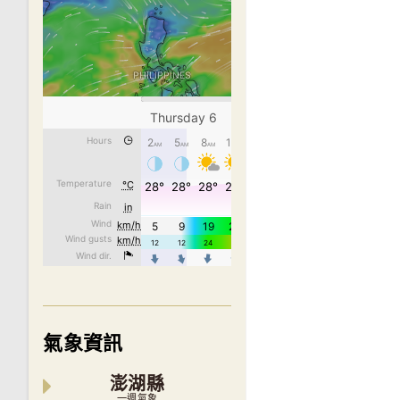
氣象資訊
澎湖縣
一週氣象