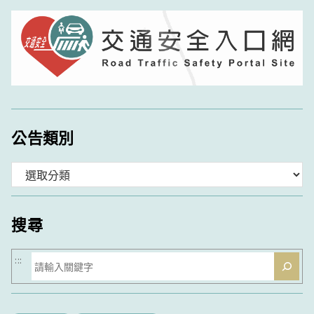
公告類別
分
類
搜尋
搜
:::
尋