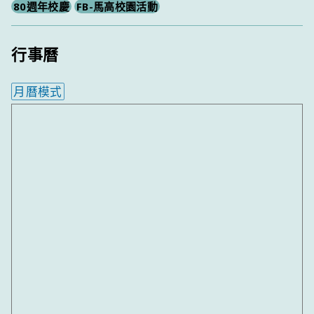
80週年校慶
FB-馬高校園活動
行事曆
月曆模式
內嵌行事曆為視覺預覽，完整行事曆內容請使用