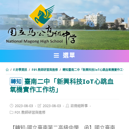
跳
轉
至
主
要
內
選單
容
/
F.好學資訊
/
F01.教師研習與進修
/
轉知臺南二中「新興科技IoT心跳血氧機實作工作坊
臺南二中「新興科技IoT心跳血
:::
轉知
氧機實作工作坊」
Post
Post
Post
2023-08-03
2023-08-03
註冊組幹事
published:
last
author:
Post
F01.教師研習與進修
modified:
category:
【轉知-國立臺南第二高級中學 函】國立臺南