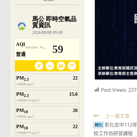
內嵌空氣品質小工具為視覺預覽，完整即時
Post Views:
237
Read
上一篇文章
彰化女中112
more
轉知
校工作坊研習課程
articles