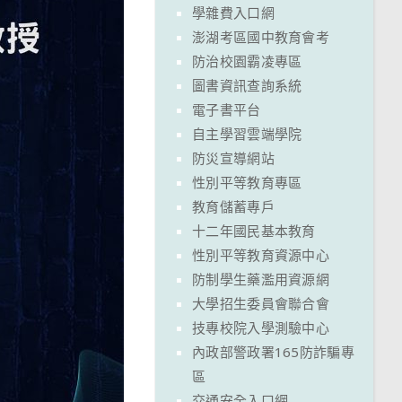
學雜費入口網
澎湖考區國中教育會考
防治校園霸凌專區
圖書資訊查詢系統
電子書平台
自主學習雲端學院
防災宣導網站
性別平等教育專區
教育儲蓄專戶
十二年國民基本教育
性別平等教育資源中心
防制學生藥濫用資源網
大學招生委員會聯合會
技專校院入學測驗中心
內政部警政署165防詐騙專
區
交通安全入口網