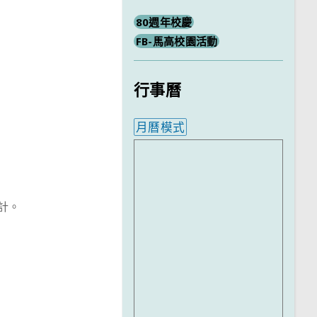
80週年校慶
FB-馬高校園活動
行事曆
月曆模式
內嵌行事曆為視覺預覽，完
計。