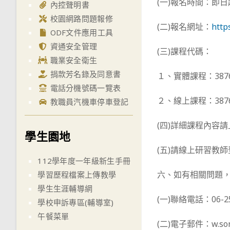
(一)報名時間：即日
內控聲明書
校園網路問題報修
(二)報名網址：
http
ODF文件應用工具
資通安全管理
(三)課程代碼：
職業安全衛生
捐款芳名錄及同意書
１、實體課程：3876
電話分機號碼一覽表
２、線上課程：3876
教職員汽機車停車登記
(四)詳細課程內容
學生園地
(五)請線上研習教
112學年度一年級新生手冊
六、如有相關問題
學習歷程檔案上傳教學
學生生涯輔導網
(一)聯絡電話：06-2
學校申訴專區(輔導室)
午餐菜單
(二)電子郵件：w.sonya