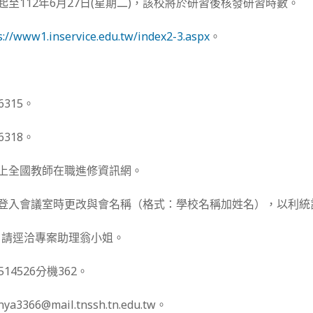
起至112年6月27日(星期二)，該校將於研習後核發研習時數。
s://www1.inservice.edu.tw/index2-3.aspx
。
315。
318。
請上全國教師在職進修資訊網。
師登入會議室時更改與會名稱（格式：學校名稱加姓名），以利統
，請逕洽專案助理翁小姐。
514526分機362。
3366@mail.tnssh.tn.edu.tw。