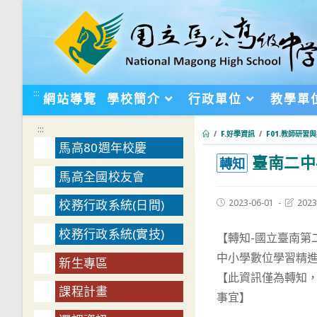
跳
轉
至
主
要
:::
網站導覽
學校簡介
行政單位
教學單
內
容
:::
/
F.好學資訊
/
F01.教師研習
馬高80週年校慶
臺南二中
:::
轉知
馬高全國校友會
Post
Post
2023-06-01
2023
校務行政系統(日間)
published:
last
modifie
校務行政系統(實技)
【轉知-國立臺南第
中小學數位學習精進
新生專區
【此資訊僅為轉知
課程計畫
事宜】