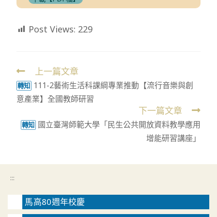
Post Views:
229
上一篇文章
Read
111-2藝術生活科課綱專業推動【流行音樂與創
more
轉知
意產業】全國教師研習
articles
下一篇文章
國立臺灣師範大學「民生公共開放資料教學應用
轉知
增能研習講座」
:::
馬高80週年校慶