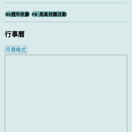
80週年校慶
FB-馬高校園活動
行事曆
月曆模式
內嵌行事曆為視覺預覽，完整行事曆內容請使用