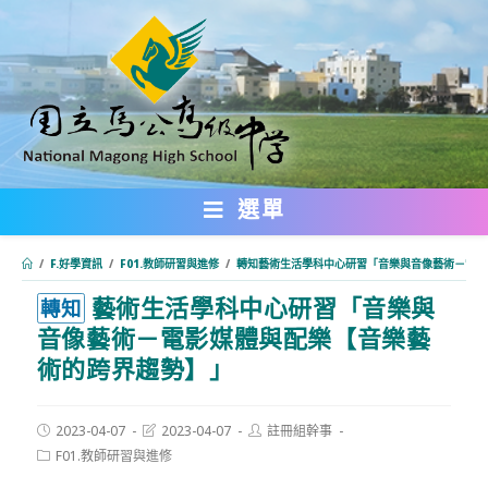
跳
轉
至
主
要
內
選單
容
/
F.好學資訊
/
F01.教師研習與進修
/
轉知藝術生活學科中心研習「音樂與音像藝術－電影
藝術生活學科中心研習「音樂與
:::
轉知
音像藝術－電影媒體與配樂【音樂藝
術的跨界趨勢】」
Post
Post
Post
2023-04-07
2023-04-07
註冊組幹事
published:
last
author:
Post
F01.教師研習與進修
modified:
category: