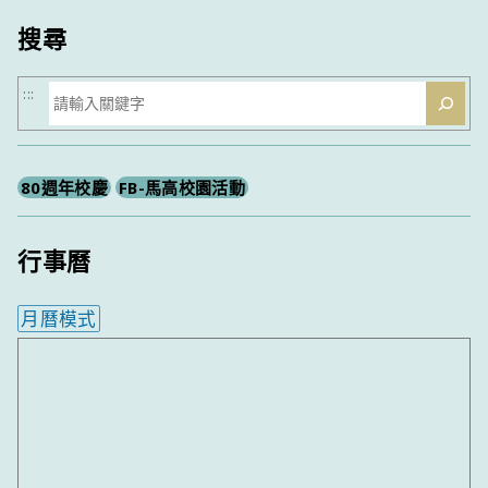
搜尋
搜
:::
尋
80週年校慶
FB-馬高校園活動
行事曆
月曆模式
內嵌行事曆為視覺預覽，完整行事曆內容請使用