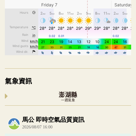
氣象資訊
澎湖縣
一週氣象
內嵌空氣品質小工具為視覺預覽，完整即時空氣