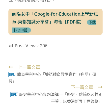
蘭陽女中「Google-for-Education上學新篇
章-東部知識分享會」海報【PDF檔】
下載
【PDF檔】
Post Views:
206
上一篇文章
Read
體育學科中心「雙語體育教學實作（進階）研
more
轉知
習」
articles
下一篇文章
歷史學科中心專題演講—「歷史、傳統以及性別
轉知
平等：以香港新界丁屋為例」