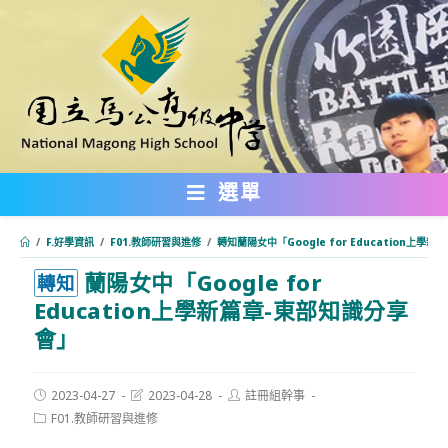
跳
轉
至
主
要
內
選單
容
/
F.好學資訊
/
F01.教師研習與進修
/
轉知蘭陽女中「Google for Education上學
蘭陽女中「Google for
:::
轉知
Education上學新篇章-東部知識分享
會」
Post
Post
Post
2023-04-27
2023-04-28
註冊組幹事
published:
last
author:
Post
F01.教師研習與進修
modified:
category: