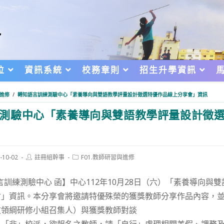
位
資訊系統
校務章則
招生升學資訊
與進修
/
轉知語言訓練測驗中心「素養導向與雙語教學評量設計徵選特優作品線上分享會」資訊
測驗中心「素養導向與雙語教學評量設計徵
Post
Post
-10-02
註冊組幹事
F01.教師研習與進修
author:
category:
d:
言訓練測驗中心 函】中心112年10月28日（六）「素養導向與
會」資訊。本分享會將邀請特優殊榮的獲獎教師分享作品內容，
文領綱研修小組召集人）與獲獎教師對談