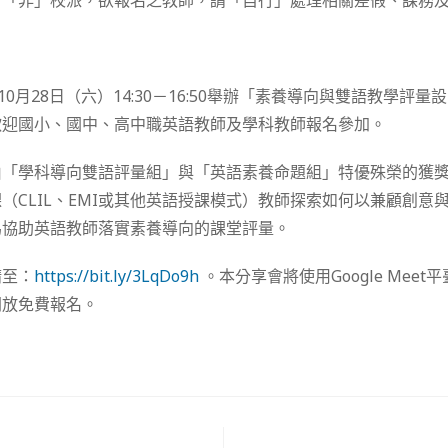
，「非」校派，欲報名之教師，請「自行」處理相關差假、課務
10月28日（六）14:30－16:50舉辦「素養導向與雙語教學評
歡迎國小、國中、高中職英語教師及學科教師報名參加。
由「學科導向雙語評量組」與「英語素養命題組」特優殊榮的獲
（CLIL、EMI或其他英語授課模式）教師探索如何以兼顧創意
為協助英語教師落實素養導向的課堂評量。
請至：
https://bit.ly/3LqDo9h
。本分享會將使用Google Mee
開放免費報名。