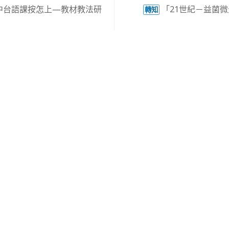
中台語課按怎上—教材教法研
「21世紀－益菌
轉知