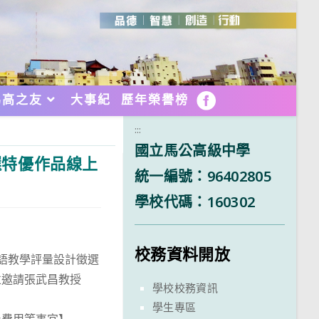
馬高之友
大事紀
歷年榮譽榜
FB
:::
國立馬公高級中學
選特優作品線上
統一編號：96402805
學校代碼：160302
校務資料開放
雙語教學評量設計徵選
並邀請張武昌教授
學校校務資訊
學生專區