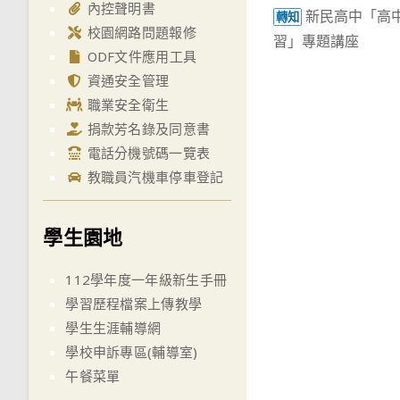
內控聲明書
新民高中「高
more
轉知
校園網路問題報修
習」專題講座
articles
ODF文件應用工具
資通安全管理
職業安全衛生
捐款芳名錄及同意書
電話分機號碼一覽表
教職員汽機車停車登記
學生園地
112學年度一年級新生手冊
學習歷程檔案上傳教學
學生生涯輔導網
學校申訴專區(輔導室)
午餐菜單