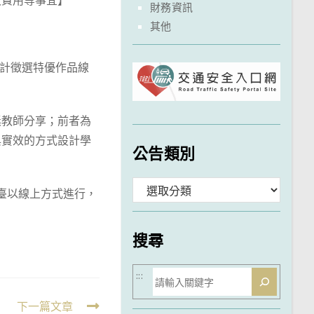
及費用等事宜】
財務資訊
其他
量設計徵選特優作品線
獎教師分享；前者為
與實效的方式設計學
公告類別
分
t平臺以線上方式進行，
類
搜尋
搜
:::
尋
下一篇文章