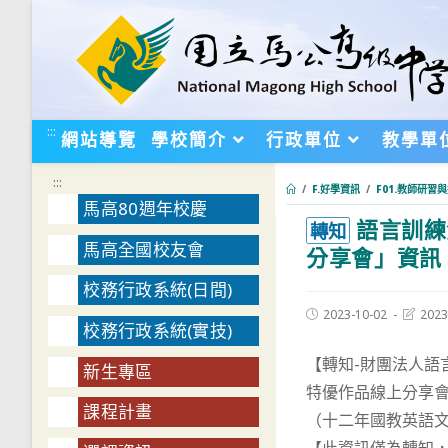
跳
轉
至
主
要
:::
網站導覽
學校簡介
行政單位
教學單
內
容
:::
/
F.好學資訊
/
F01.教師研習
馬高80週年校慶
語言訓練
:::
轉知
馬高全國校友會
分享會」資訊
校務行政系統(日間)
Post
Post
2023-10-02
2023
校務行政系統(實技)
published:
last
modifie
【轉知-財團法人語
新生專區
特優作品線上分享
課程計畫
（十二年國教英語