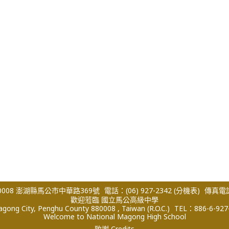
008 澎湖縣馬公市中華路369號
電話：(06) 927-2342
(分機表)
傳真電話：
歡迎蒞臨 國立馬公高級中學
ong City, Penghu County 880008 , Taiwan (R.O.C.)
TEL：886-6-927
Welcome to National Magong High School
致謝 Credits