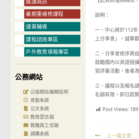
【此資訊僅為轉知
選課資訊
暑期重補修課程
說明：
課業輔導
一、中心將於112年
上分享會」，誠摯
課程諮詢專區
戶外教育填報專區
二、分享會依序將
鼓勵國內以英語授課
習評量活動，後者
公務網站
三、議程以及報名
公版網站編輯說明
名額有限，即日起
差勤系統
公文系統
Post Views:
189
教育雲信箱
教職員工信箱
請購系統
Read
上一篇文章