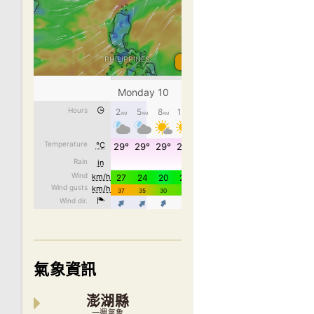
氣象資訊
澎湖縣
一週氣象