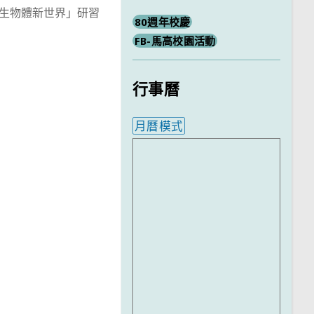
微生物體新世界」研習
80週年校慶
FB-馬高校園活動
行事曆
月曆模式
內嵌行事曆為視覺預覽，完