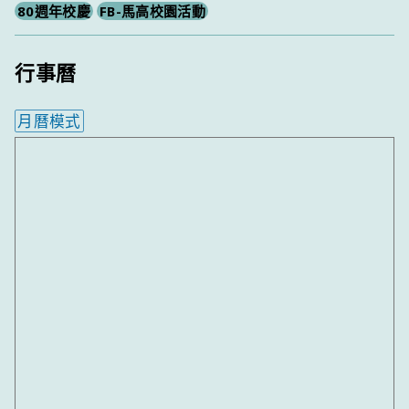
80週年校慶
FB-馬高校園活動
行事曆
月曆模式
內嵌行事曆為視覺預覽，完整行事曆內容請使用