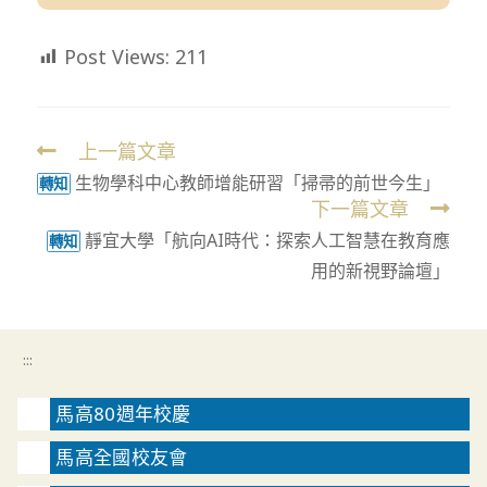
Post Views:
211
上一篇文章
Read
生物學科中心教師增能研習「掃帚的前世今生」
more
轉知
下一篇文章
articles
靜宜大學「航向AI時代：探索人工智慧在教育應
轉知
用的新視野論壇」
:::
馬高80週年校慶
馬高全國校友會