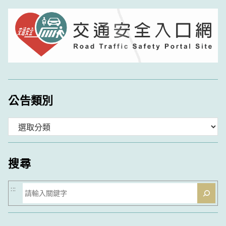
公告類別
分
類
搜尋
搜
:::
尋