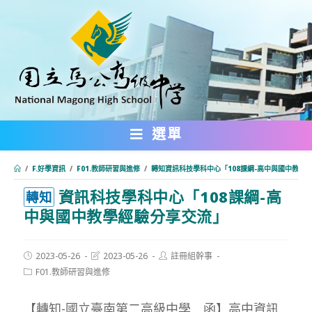
跳
轉
至
主
要
內
選單
容
/
F.好學資訊
/
F01.教師研習與進修
/
轉知資訊科技學科中心「108課綱-高中與國中教學
資訊科技學科中心「108課綱-高
:::
轉知
中與國中教學經驗分享交流」
Post
Post
Post
2023-05-26
2023-05-26
註冊組幹事
published:
last
author:
Post
F01.教師研習與進修
modified:
category:
【轉知-國立臺南第二高級中學 函】高中資訊