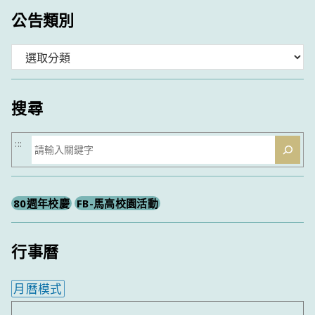
公告類別
分
類
搜尋
搜
:::
尋
80週年校慶
FB-馬高校園活動
行事曆
月曆模式
內嵌行事曆為視覺預覽，完整行事曆內容請使用