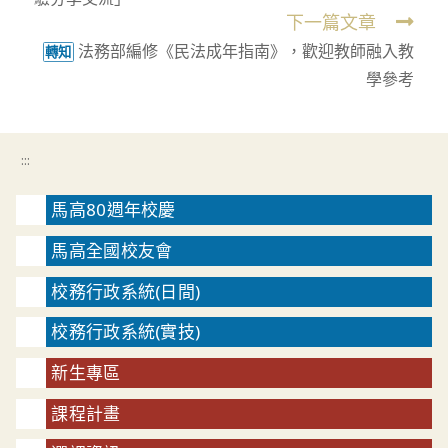
articles
下一篇文章
法務部編修《民法成年指南》，歡迎教師融入教
轉知
學參考
:::
馬高80週年校慶
馬高全國校友會
校務行政系統(日間)
校務行政系統(實技)
新生專區
課程計畫