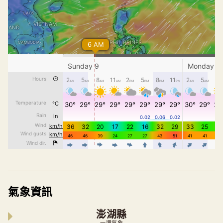
氣象資訊
澎湖縣
一週氣象