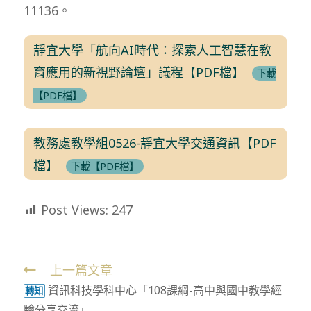
11136。
靜宜大學「航向AI時代：探索人工智慧在教
育應用的新視野論壇」議程【PDF檔】
下載
【PDF檔】
教務處教學組0526-靜宜大學交通資訊【PDF
檔】
下載【PDF檔】
Post Views:
247
上一篇文章
Read
資訊科技學科中心「108課綱-高中與國中教學經
more
轉知
驗分享交流」