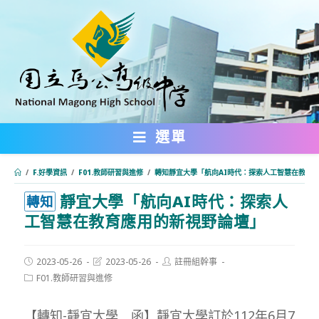
跳
轉
至
主
要
內
選單
容
/
F.好學資訊
/
F01.教師研習與進修
/
轉知靜宜大學「航向AI時代：探索人工智慧在教育
靜宜大學「航向AI時代：探索人
:::
轉知
工智慧在教育應用的新視野論壇」
Post
Post
Post
2023-05-26
2023-05-26
註冊組幹事
published:
last
author:
Post
F01.教師研習與進修
modified:
category:
【轉知-靜宜大學 函】靜宜大學訂於112年6月7