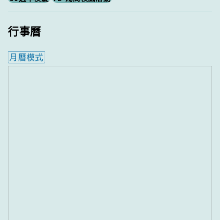
行事曆
月曆模式
內嵌行事曆為視覺預覽，完整行事曆內容請使用