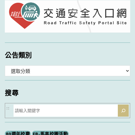
公告類別
分
類
搜尋
搜
:::
尋
80週年校慶
FB-馬高校園活動