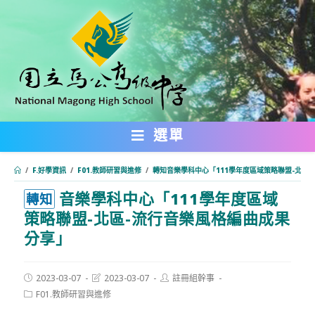
跳
轉
至
主
要
內
選單
容
/
F.好學資訊
/
F01.教師研習與進修
/
轉知音樂學科中心「111學年度區域策略聯盟-北區
音樂學科中心「111學年度區域
:::
轉知
策略聯盟-北區-流行音樂風格編曲成果
分享」
Post
Post
Post
2023-03-07
2023-03-07
註冊組幹事
published:
last
author:
Post
F01.教師研習與進修
modified:
category: