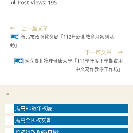
Post Views:
195
上一篇文章
Read
新北市政府教育局「112年新北教育月系列活
more
轉知
動」
articles
下一篇文章
國立臺北護理健康大學「111學年度下學期實用
轉知
中文寫作教學工作坊」
:::
馬高80週年校慶
馬高全國校友會
校務行政系統(日間)