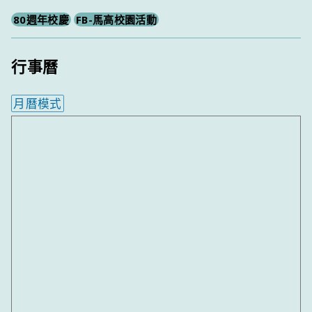
80週年校慶
FB-馬高校園活動
行事曆
月曆模式
內嵌行事曆為視覺預覽，完整行事曆內容請使用