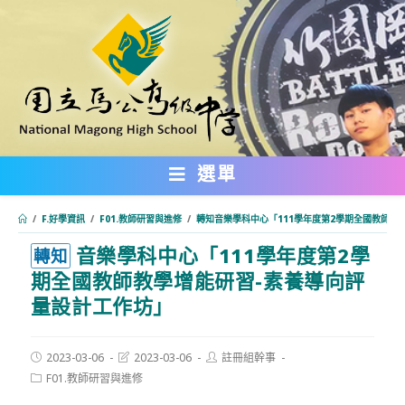
跳
轉
至
主
要
內
選單
容
/
F.好學資訊
/
F01.教師研習與進修
/
轉知音樂學科中心「111學年度第2學期全國教師教
音樂學科中心「111學年度第2學
:::
轉知
期全國教師教學增能研習-素養導向評
量設計工作坊」
Post
Post
Post
2023-03-06
2023-03-06
註冊組幹事
published:
last
author:
Post
F01.教師研習與進修
modified:
category: