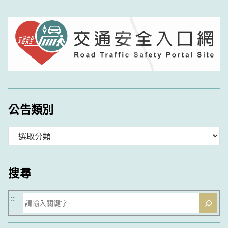
公告類別
分
類
搜尋
搜
:::
尋