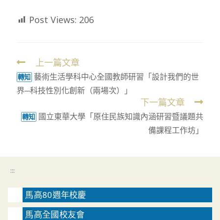
Post Views:
206
上一篇文章
Read
藝術生活學科中心全國教師研習「設計我們的世
more
轉知
界─科技性別化創新（兩場次）」
articles
下一篇文章
國立東華大學「原住民族知識內涵研習暨議題共
轉知
備課程工作坊」
:::
馬高80週年校慶
馬高全國校友會