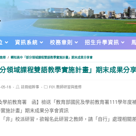
位
資訊系統
校務章則
招生升學資訊
與進修
/
轉知高中「部分領域課程雙語教學實施計畫」期末成果分享會
分領域課程雙語教學實施計畫」期末成果分
Post
Post
-05-18
註冊組幹事
F01.教師研習與進修
author:
category:
d:
及學前教育署 函】檢送「教育部國民及學前教育署111學年度
學實施計畫」期末成果分享會資訊
，「非」校派研習，欲報名此研習之教師，請「自行」處理相關