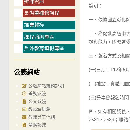
選課資訊
說明：
暑期重補修課程
一、依據國立彰化師範
課業輔導
二、為促進高級中
課程諮詢專區
趣與能力，國教署
戶外教育填報專區
三、報名方式及相
(一)日期：112年
公務網站
(二)地點：實體（
公版網站編輯說明
差勤系統
(三)分享會報名時間
公文系統
教育雲信箱
四、如有相關疑義，
教職員工信箱
2581、2583；聯絡信箱
請購系統