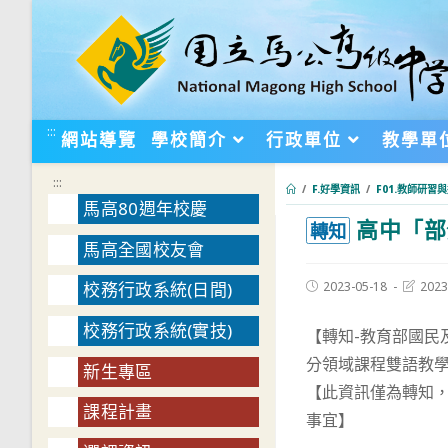
跳
轉
至
主
要
:::
網站導覽
學校簡介
行政單位
教學單
內
容
:::
/
F.好學資訊
/
F01.教師研習
馬高80週年校慶
高中「部
:::
轉知
馬高全國校友會
Post
Post
2023-05-18
2023
校務行政系統(日間)
published:
last
modifie
校務行政系統(實技)
【轉知-教育部國民
分領域課程雙語教
新生專區
【此資訊僅為轉知
課程計畫
事宜】