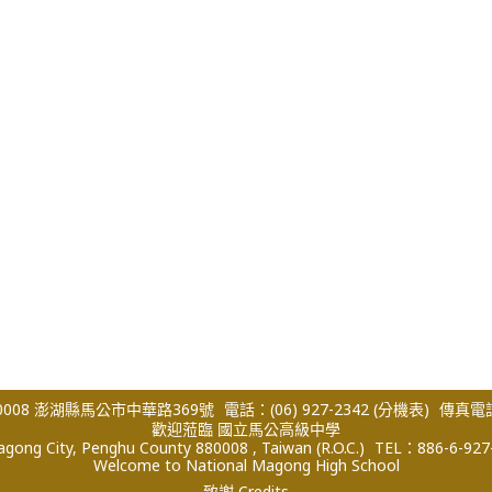
008 澎湖縣馬公市中華路369號
電話：(06) 927-2342
(分機表)
傳真電話：
歡迎蒞臨 國立馬公高級中學
ong City, Penghu County 880008 , Taiwan (R.O.C.)
TEL：886-6-927
Welcome to National Magong High School
致謝 Credits