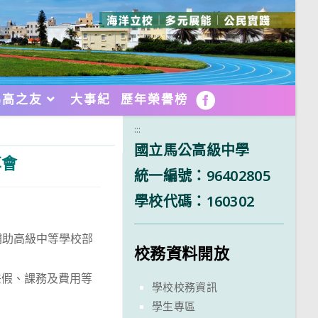
馬高之友
大事紀
歷年榮譽榜
FB
:::
國立馬公高級中學
享會
統一編號：96402805
學校代碼：160302
補助高級中等學校部
校務資料開放
差假、課務及費用等
學校校務資訊
學生專區