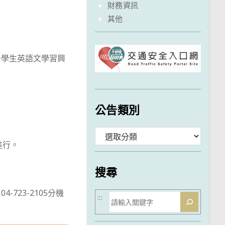
財務資訊
其他
升學生英語文學習興
公告類別
分
進行。
類
搜尋
23-2105分機
搜
:::
尋