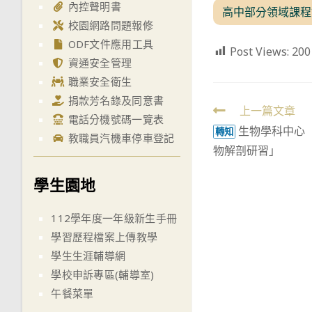
內控聲明書
高中部分領域課程
校園網路問題報修
ODF文件應用工具
Post Views:
200
資通安全管理
職業安全衛生
捐款芳名錄及同意書
Read
上一篇文章
電話分機號碼一覽表
生物學科中心
more
轉知
教職員汽機車停車登記
物解剖研習」
articles
學生園地
112學年度一年級新生手冊
學習歷程檔案上傳教學
學生生涯輔導網
學校申訴專區(輔導室)
午餐菜單