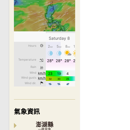
氣象資訊
澎湖縣
一週氣象