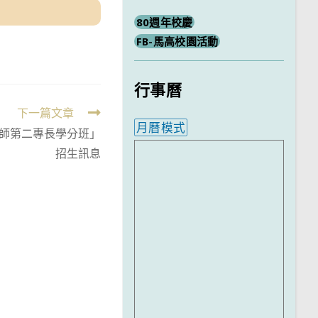
80週年校慶
FB-馬高校園活動
行事曆
下一篇文章
月曆模式
師第二專長學分班」
內嵌行事曆為視覺預覽，完
招生訊息