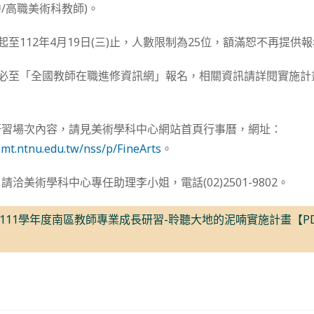
/高職美術科教師)。
起至112年4月19日(三)止，人數限制為25位，額滿恕不再提供
務必至「全國教師在職進修資訊網」報名，相關資訊請詳閱實施
研習場次內容，請見美術學科中心網站首頁行事曆，網址：
.mt.ntnu.edu.tw/nss/p/FineArts
。
洽美術學科中心專任助理李小姐，電話(02)2501-9802。
111學年度南區教師專業成長研習-聆聽大地的泥喃實施計畫【P