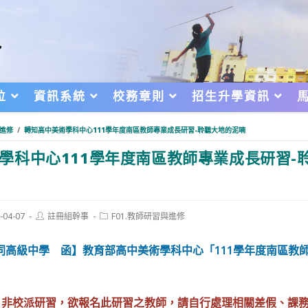
位
資訊系統
校務章則
招生升學資訊
與進修
/
轉知高中美術學科中心111學年度南區教師專業成長研習-聆聽大地的泥喃
學科中心111學年度南區教師專業成長研習-
Post
Post
-04-07
註冊組幹事
F01.教師研習與進修
author:
category:
d:
同高級中學 函】教育部高中美術學科中心「111學年度南區教師
」
，非校派研習，欲報名此研習之教師，請自行處理相關差假、課