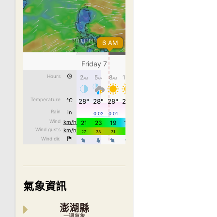
氣象資訊
澎湖縣
一週氣象