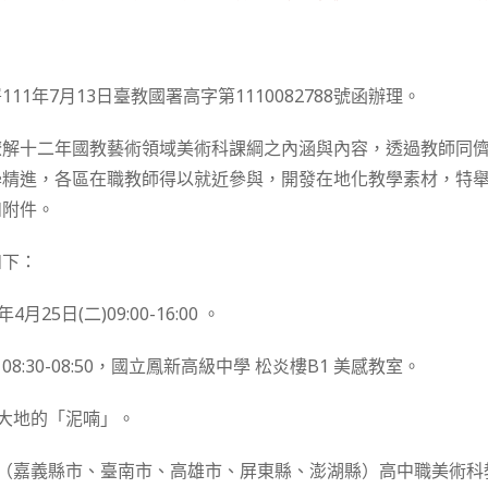
11年7月13日臺教國署高字第1110082788號函辦理。
瞭解十二年國教藝術領域美術科課綱之內涵與內容，透過教師同
學精進，各區在職教師得以就近參與，開發在地化教學素材，特
如附件。
如下：
月25日(二)09:00-16:00 。
08:30-08:50，國立鳳新高級中學 松炎樓B1 美感教室。
聽大地的「泥喃」。
區（嘉義縣市、臺南市、高雄市、屏東縣、澎湖縣）高中職美術科