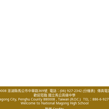
008 澎湖縣馬公市中華路369號
電話：(06) 927-2342
(分機表)
傳真電話：
歡迎蒞臨 國立馬公高級中學
ong City, Penghu County 880008 , Taiwan (R.O.C.)
TEL：886-6-927
Welcome to National Magong High School
致謝 Credits