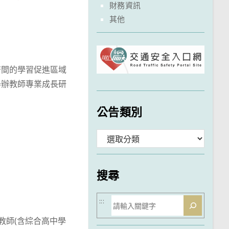
財務資訊
其他
儕間的學習促進區域
舉辦教師專業成長研
公告類別
分
類
搜尋
搜
:::
尋
教師(含綜合高中學