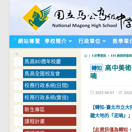
跳
轉
至
主
要
:::
網站導覽
學校簡介
行政單位
教學單
內
容
:::
/
F.好學資訊
/
F01.教師研習
馬高80週年校慶
高中美術
:::
轉知
馬高全國校友會
喃
校務行政系統(日間)
Post
Post
2023-04-07
2023
校務行政系統(實技)
published:
last
modifie
【轉知-臺北市立大
新生專區
聽大地的『泥喃』
課程計畫
【此資訊僅為轉知