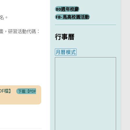
80週年校慶
FB-馬高校園活動
報名。
計畫，研習活動代碼：
行事曆
月曆模式
內嵌行事曆為視覺預覽，完
DF檔】
下載【PDF