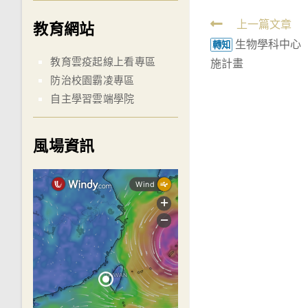
Read
上一篇文章
教育網站
生物學科中心
more
轉知
教育雲疫起線上看專區
施計畫
articles
防治校園霸凌專區
自主學習雲端學院
風場資訊