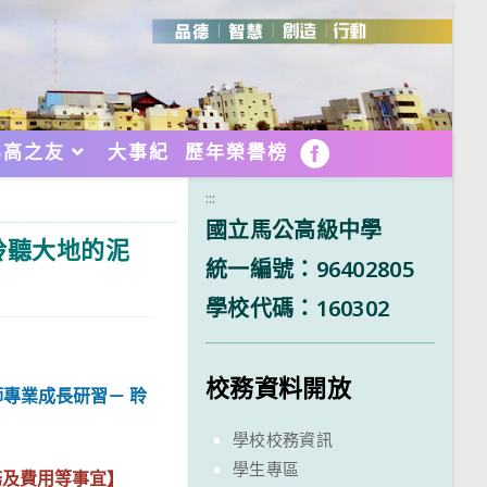
馬高之友
大事紀
歷年榮譽榜
FB
:::
國立馬公高級中學
聆聽大地的泥
統一編號：96402805
學校代碼：160302
校務資料開放
專業成長研習－ 聆
學校校務資訊
學生專區
務及費用等事宜】