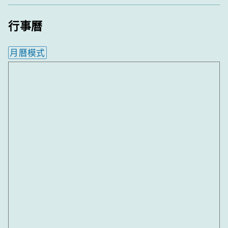
行事曆
月曆模式
內嵌行事曆為視覺預覽，完整行事曆內容請使用