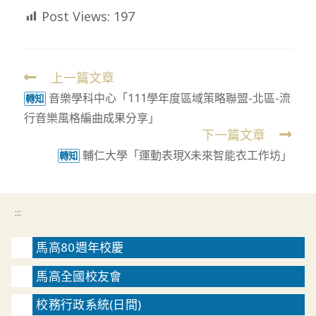
Post Views:
197
上一篇文章
Read
音樂學科中心「111學年度區域策略聯盟-北區-流
more
轉知
行音樂風格編曲成果分享」
articles
下一篇文章
輔仁大學「運動表現X未來智能衣工作坊」
轉知
:::
馬高80週年校慶
馬高全國校友會
校務行政系統(日間)