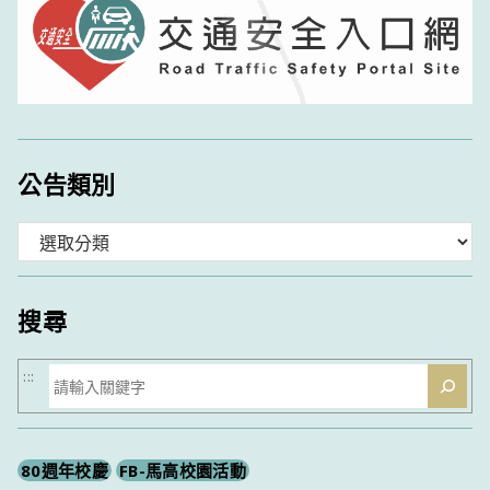
公告類別
分
類
搜尋
搜
:::
尋
80週年校慶
FB-馬高校園活動