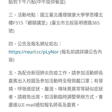
點到下午六點(中午提供餐盒)
三、活動地點：國立臺北護理健康大學學思樓五
樓F515「觀頤講堂」(臺北市北投區明德路365
號)
四、公告及報名網址如右：
https://reurl.cc/pLyNor
(報名前請詳讀公告內
容)
五、為配合新冠肺炎防疫工作，請參加活動師長
嘉賓出入校園及參加活動時全程佩戴口罩；有發
燒、呼吸道症狀、腹瀉、嗅味覺異常等疑似症狀
者，請避免出席。如活動臨時調整舉辦方式，會
盡速以E-mail通知報名師長及嘉賓。