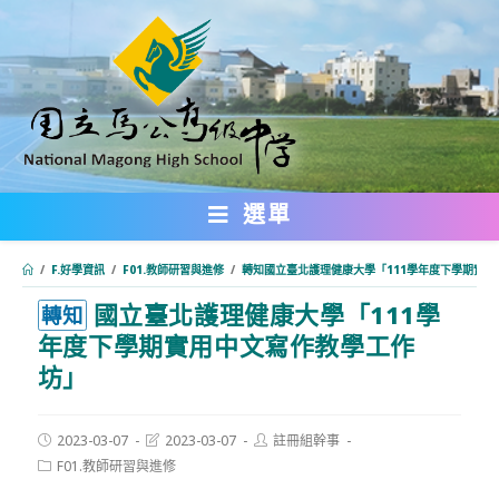
跳
轉
至
主
要
內
選單
容
/
F.好學資訊
/
F01.教師研習與進修
/
轉知國立臺北護理健康大學「111學年度下學期實
國立臺北護理健康大學「111學
:::
轉知
年度下學期實用中文寫作教學工作
坊」
Post
Post
Post
2023-03-07
2023-03-07
註冊組幹事
published:
last
author:
Post
F01.教師研習與進修
modified:
category: