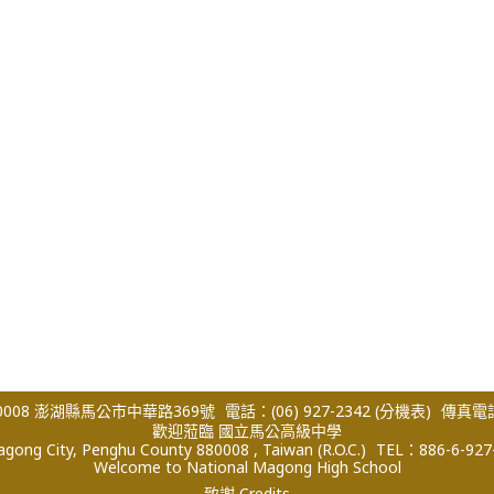
008 澎湖縣馬公市中華路369號
電話：(06) 927-2342
(分機表)
傳真電話：
歡迎蒞臨 國立馬公高級中學
ong City, Penghu County 880008 , Taiwan (R.O.C.)
TEL：886-6-927
Welcome to National Magong High School
致謝 Credits