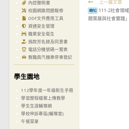
Read
上一篇文章
內控聲明書
111-2社會
more
校園網路問題報修
轉知
題策展與社會實踐」
ODF文件應用工具
articles
資通安全管理
職業安全衛生
捐款芳名錄及同意書
電話分機號碼一覽表
教職員汽機車停車登記
學生園地
112學年度一年級新生手冊
學習歷程檔案上傳教學
學生生涯輔導網
學校申訴專區(輔導室)
午餐菜單