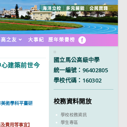
馬高之友
大事紀
歷年榮譽榜
FB
:::
國立馬公高級中學
中心建築前世今
統一編號：96402805
學校代碼：160302
校務資料開放
市美術學科平臺研
學校校務資訊
學生專區
務及費用等事宜】