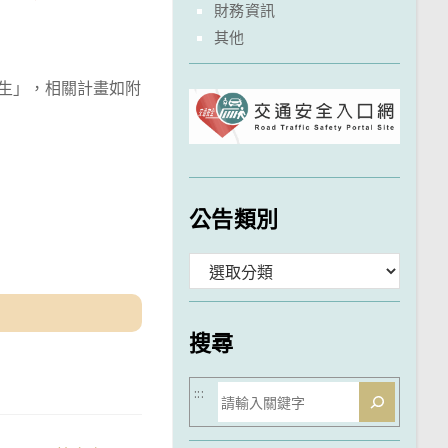
財務資訊
其他
今生」，相關計畫如附
公告類別
分
類
搜尋
搜
:::
尋