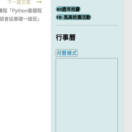
下一篇文章
80週年校慶
程「Python基礎程
FB-馬高校園活動
語會話基礎一級班」
行事曆
月曆模式
內嵌行事曆為視覺預覽，完