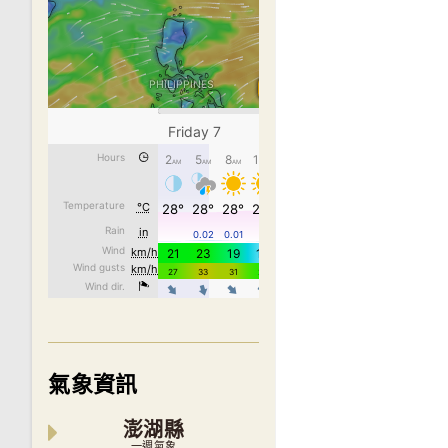
氣象資訊
澎湖縣
一週氣象