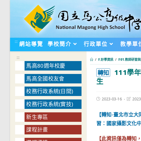
跳
轉
至
主
要
:::
網站導覽
學校簡介
行政單位
教學單
內
容
:::
/
F.好學資訊
/
F01.教師研習
馬高80週年校慶
111學
:::
轉知
馬高全國校友會
生
校務行政系統(日間)
Post
Post
2023-03-16
2023
校務行政系統(實技)
published:
last
modifie
【轉知-臺北市立大
新生專區
習：國家攝影文化
課程計畫
【此資訊僅為轉知