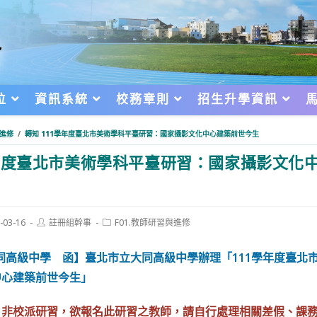
位
資訊系統
校務章則
招生升學資訊
與進修
/
轉知 111學年度臺北市美術學科平臺研習：國家攝影文化中心建築前世今生
年度臺北市美術學科平臺研習：國家攝影文化
Post
Post
-03-16
註冊組幹事
F01.教師研習與進修
author:
category:
d:
同高級中學 函】臺北市立大同高級中學辦理「111學年度臺北
中心建築前世今生」
，非校派研習，欲報名此研習之教師，請自行處理相關差假、課