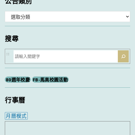
公告類別
分
類
搜尋
搜
:::
尋
80週年校慶
FB-馬高校園活動
行事曆
月曆模式
內嵌行事曆為視覺預覽，完整行事曆內容請使用