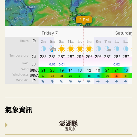
氣象資訊
澎湖縣
一週氣象