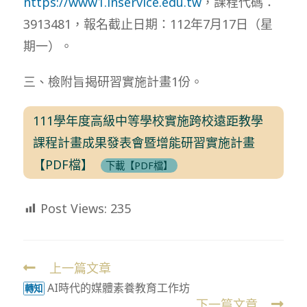
https://www1.inservice.edu.tw
，課程代碼：
3913481，報名截止日期：112年7月17日（星
期一）。
三、檢附旨揭研習實施計畫1份。
111學年度高級中等學校實施跨校遠距教學
課程計畫成果發表會暨增能研習實施計畫
【PDF檔】
下載【PDF檔】
Post Views:
235
上一篇文章
Read
AI時代的媒體素養教育工作坊
more
轉知
下一篇文章