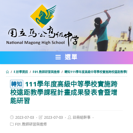
跳
轉
至
主
要
內
選單
容
/
F.好學資訊
/
F01.教師研習與進修
/
轉知111學年度高級中等學校實施跨校遠距教學課
111學年度高級中等學校實施跨
:::
轉知
校遠距教學課程計畫成果發表會暨增
能研習
Post
Post
Post
2023-07-03
2023-07-03
註冊組幹事
published:
last
author:
Post
F01.教師研習與進修
modified:
category: