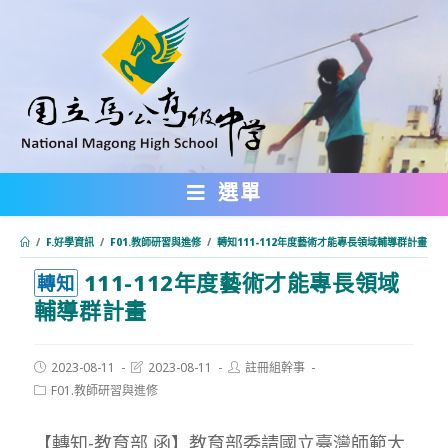
跳
轉
至
主
要
內
選單
容
/
F.好學資訊
/
F01.教師研習與進修
/
轉知111-112年度藝術才能專長領域輔導群計畫
111-112年度藝術才能專長領域
:::
轉知
輔導群計畫
Post
Post
Post
2023-08-11
2023-08-11
註冊組幹事
published:
last
author:
Post
F01.教師研習與進修
modified:
category:
【轉知-教育部 函】教育部委請國立臺灣師範大