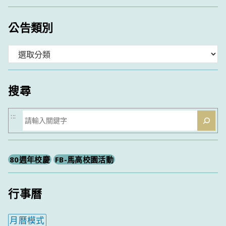
公告類別
分
類
搜尋
搜
:::
尋
80週年校慶
FB-馬高校園活動
行事曆
月曆模式