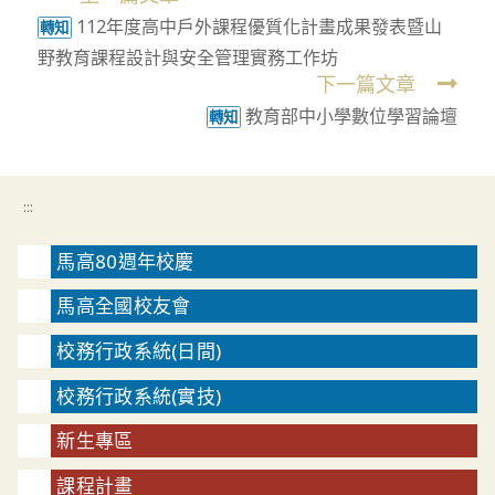
112年度高中戶外課程優質化計畫成果發表暨山
more
轉知
野教育課程設計與安全管理實務工作坊
articles
下一篇文章
教育部中小學數位學習論壇
轉知
:::
馬高80週年校慶
馬高全國校友會
校務行政系統(日間)
校務行政系統(實技)
新生專區
課程計畫