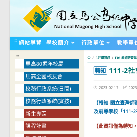
跳
轉
至
主
要
:::
網站導覽
學校簡介
行政單位
教學單
內
容
:::
/
F.好學資訊
/
F01.教師研習
馬高80週年校慶
111-
:::
轉知
馬高全國校友會
Post
Post
2023-02-17
2023
校務行政系統(日間)
published:
last
modifie
校務行政系統(實技)
【轉知-國立臺灣
及前導學校「111
新生專區
課程計畫
【此資訊僅為轉知