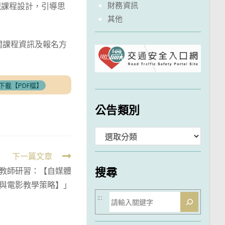
財務資訊
視課程設計，引導思
其他
相關課程資訊及報名方
下載【PDF檔】
公告類別
分
類
下一篇文章
搜尋
教師研習：【自媒體
與電影教學策略】」
搜
:::
尋