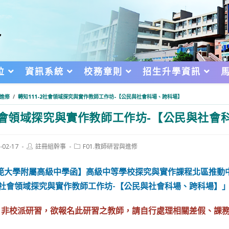
位
資訊系統
校務章則
招生升學資訊
與進修
/
轉知111-2社會領域探究與實作教師工作坊-【公民與社會科場、跨科場】
2社會領域探究與實作教師工作坊-【公民與社會
Post
Post
-02-17
註冊組幹事
F01.教師研習與進修
author:
category:
d:
師範大學附屬高級中學函】高級中等學校探究與實作課程北區推動
-2社會領域探究與實作教師工作坊-【公民與社會科場、跨科場】
，非校派研習，欲報名此研習之教師，請自行處理相關差假、課