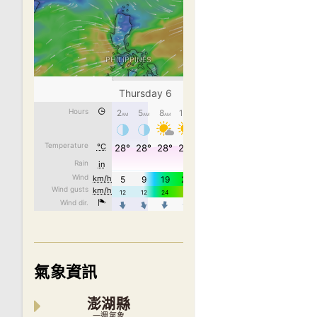
氣象資訊
澎湖縣
一週氣象