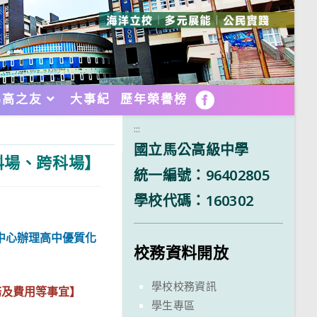
馬高之友
大事紀
歷年榮譽榜
FB
:::
國立馬公高級中學
科場、跨科場】
統一編號：96402805
學校代碼：160302
中心辦理高中優質化
校務資料開放
」
學校校務資訊
務及費用等事宜】
學生專區