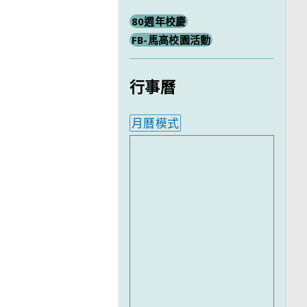
80週年校慶
FB-馬高校園活動
行事曆
月曆模式
內嵌行事曆為視覺預覽，完