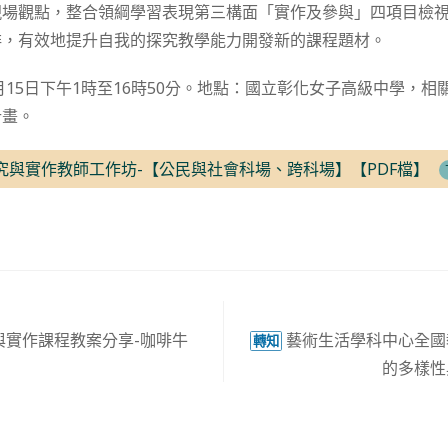
現場觀點，整合領綱學習表現第三構面「實作及參與」四項目檢
排，有效地提升自我的探究教學能力開發新的課程題材。
3月15日下午1時至16時50分。地點：國立彰化女子高級中學，
計畫。
探究與實作教師工作坊-【公民與社會科場、跨科場】【PDF檔】
與實作課程教案分享-咖啡牛
藝術生活學科中心全國
轉知
的多樣性