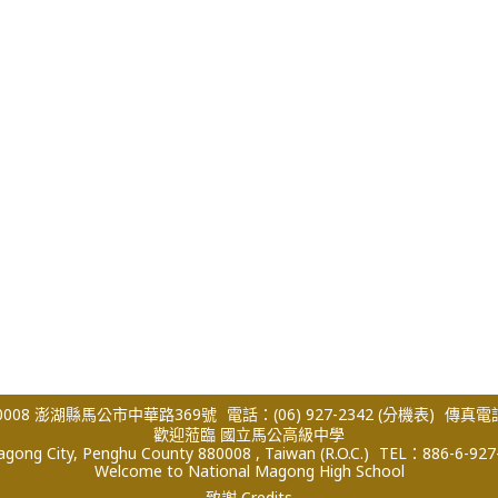
008 澎湖縣馬公市中華路369號
電話：(06) 927-2342
(分機表)
傳真電話：
歡迎蒞臨 國立馬公高級中學
ong City, Penghu County 880008 , Taiwan (R.O.C.)
TEL：886-6-927
Welcome to National Magong High School
致謝 Credits