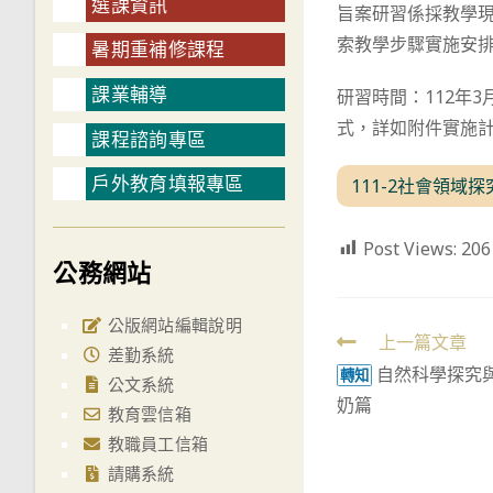
選課資訊
旨案研習係採教學
索教學步驟實施安
暑期重補修課程
課業輔導
研習時間：112年
式，詳如附件實施
課程諮詢專區
戶外教育填報專區
111-2社會領域
Post Views:
206
公務網站
公版網站編輯說明
Read
上一篇文章
差勤系統
自然科學探究
more
轉知
公文系統
奶篇
articles
教育雲信箱
教職員工信箱
請購系統