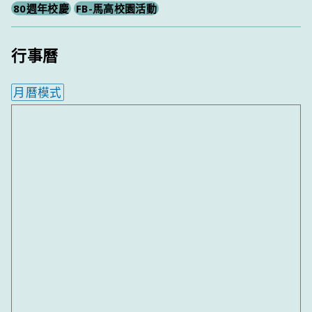
80週年校慶
FB-馬高校園活動
行事曆
月曆模式
內嵌行事曆為視覺預覽，完整行事曆內容請使用