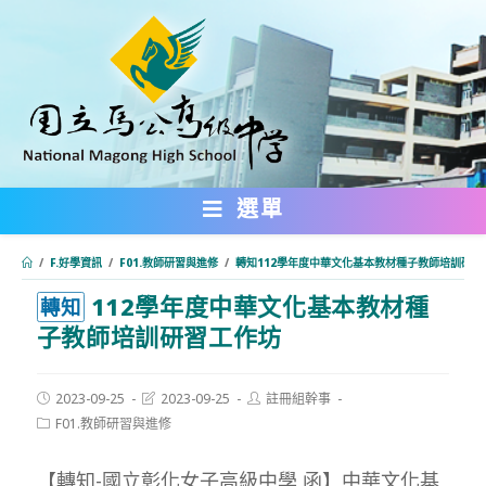
跳
轉
至
主
要
內
選單
容
/
F.好學資訊
/
F01.教師研習與進修
/
轉知112學年度中華文化基本教材種子教師培訓研習
112學年度中華文化基本教材種
:::
轉知
子教師培訓研習工作坊
Post
Post
Post
2023-09-25
2023-09-25
註冊組幹事
published:
last
author:
Post
F01.教師研習與進修
modified:
category:
【轉知-國立彰化女子高級中學 函】中華文化基