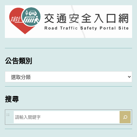
公告類別
分
類
搜尋
搜
:::
尋