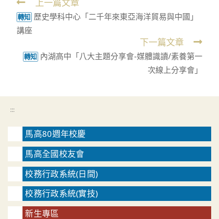
上一篇文章
Read
歷史學科中心「二千年來東亞海洋貿易與中國」
more
轉知
講座
articles
下一篇文章
內湖高中「八大主題分享會-媒體識讀/素養第一
轉知
次線上分享會」
:::
馬高80週年校慶
馬高全國校友會
校務行政系統(日間)
校務行政系統(實技)
新生專區