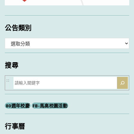
公告類別
分
類
搜尋
搜
:::
尋
80週年校慶
FB-馬高校園活動
行事曆