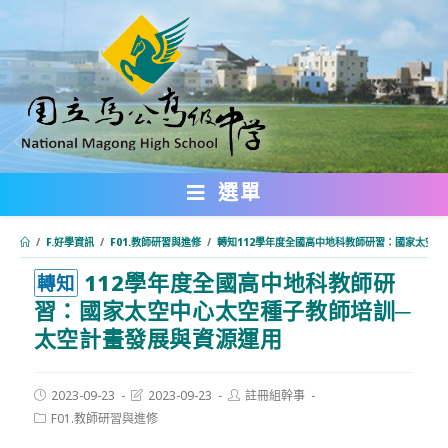
跳
轉
至
主
要
內
選單
容
/
F.好學資訊
/
F01.教師研習與進修
/
轉知112學年度全國高中地科教師研習：國家太空
112學年度全國高中地科教師研
:::
轉知
習：國家太空中心太空種子教師培訓─
太空計畫發展與資源運用
Post
Post
Post
2023-09-23
2023-09-23
註冊組幹事
published:
last
author:
Post
F01.教師研習與進修
modified:
category: