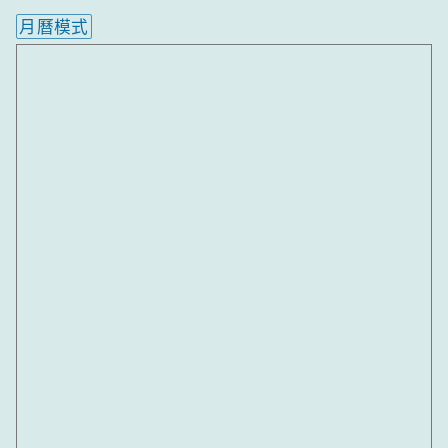
月曆模式
內嵌行事曆為視覺預覽，完整行事曆內容請使用