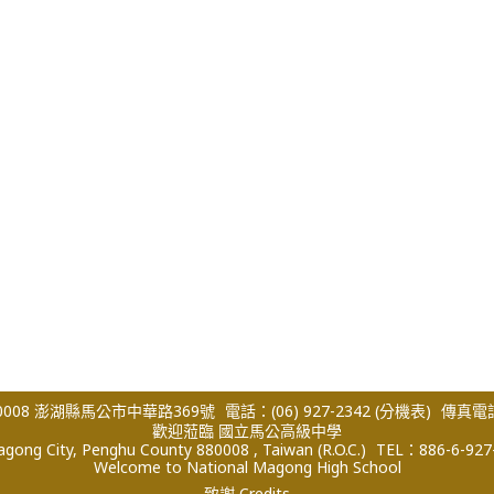
008 澎湖縣馬公市中華路369號
電話：(06) 927-2342
(分機表)
傳真電話：
歡迎蒞臨 國立馬公高級中學
ong City, Penghu County 880008 , Taiwan (R.O.C.)
TEL：886-6-927
Welcome to National Magong High School
致謝 Credits