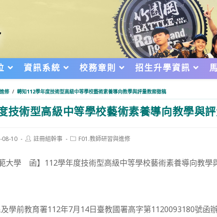
位
資訊系統
校務章則
招生升學資訊
與進修
/
轉知112學年度技術型高級中等學校藝術素養導向教學與評量教案徵稿
年度技術型高級中等學校藝術素養導向教學與
Post
Post
-08-10
註冊組幹事
F01.教師研習與進修
author:
category:
d:
師範大學 函】112學年度技術型高級中等學校藝術素養導向教學
學前教育署112年7月14日臺教國署高字第1120093180號函