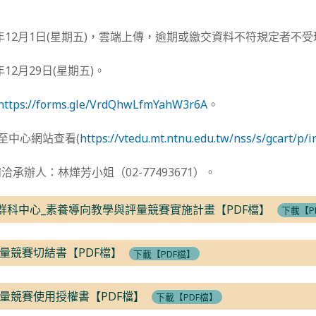
2年12月1日(星期五)，雲端上傳，逾期或繳交資料不符規定者不
年12月29日(星期五)。
https://forms.gle/VrdQhwLfmYahW3r6A
。
至中心網站查看(
https://vtedu.mt.ntnu.edu.tw/nss/s/gcart/p/i
承辦人：林燁芳小姐（02-77493671）。
術群科中心_素養導向教學與評量競賽實施計畫【PDF檔】
下載【P
量競賽切結書【PDF檔】
下載【PDF檔】
量競賽使用授權書【PDF檔】
下載【PDF檔】