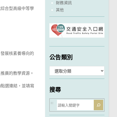
財務資訊
或綜合型高級中等學
其他
。
，發展核素養導向的
公告類別
分
與推廣的教學資源。
類
)點選連結，並填寫
搜尋
搜
:::
尋