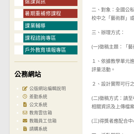
選課資訊
二、對象：全國公
暑期重補修課程
校中之「藝術群」
課業輔導
三、辦理方式：
課程諮詢專區
(一)徵稿主題：「
戶外教育填報專區
１、依據教學單元
評量活動。
公務網站
２、設計實際可行
公版網站編輯說明
差勤系統
(二)徵稿方式：請至
公文系統
相關資訊及上傳檔案
教育雲信箱
教職員工信箱
(三)得獎者應配合
請購系統