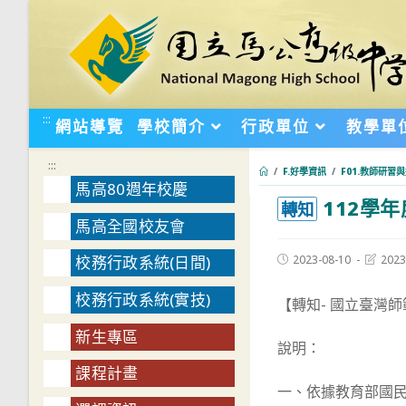
跳
轉
至
主
要
:::
網站導覽
學校簡介
行政單位
教學單
內
容
:::
/
F.好學資訊
/
F01.教師研習
馬高80週年校慶
112學
:::
轉知
馬高全國校友會
Post
Post
2023-08-10
2023
校務行政系統(日間)
published:
last
modifie
校務行政系統(實技)
【轉知- 國立臺灣
新生專區
說明：
課程計畫
一、依據教育部國民及