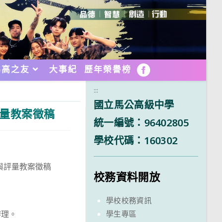
馬高之友
大事紀
歷年榮譽榜
FB
:::
國立馬公高級中學
評量教案徵稿
統一編號：96402805
學校代碼：160302
與評量教案徵稿
校務資料開放
學校校務資訊
學生專區
辦理。