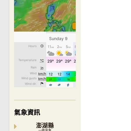
氣象資訊
澎湖縣
一週氣象