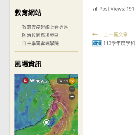
Post Views:
191
教育網站
教育雲疫起線上看專區
Read
上一篇文章
防治校園霸凌專區
112學年度學
more
自主學習雲端學院
轉知
articles
風場資訊