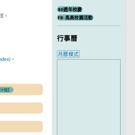
80週年校慶
受理。
FB-馬高校園活動
行事曆
月曆模式
ndex
)。
內嵌行事曆為視覺預覽，完
DF檔】