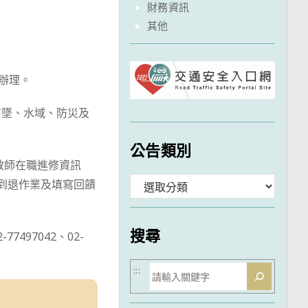
財務資訊
其他
辦理。
防墜、水域、防災及
公告類別
教師在職進修資訊
分
到退作業及填寫回饋
類
搜尋
97042、02-
搜
:::
尋