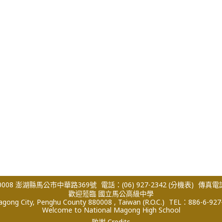
008 澎湖縣馬公市中華路369號
電話：(06) 927-2342
(分機表)
傳真電話：
歡迎蒞臨 國立馬公高級中學
ong City, Penghu County 880008 , Taiwan (R.O.C.)
TEL：886-6-927
Welcome to National Magong High School
致謝 Credits