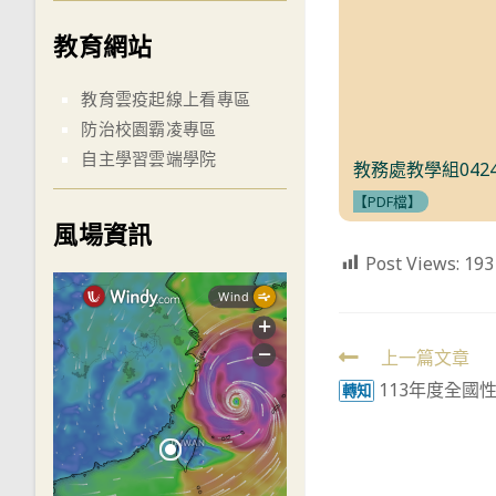
教育網站
教育雲疫起線上看專區
防治校園霸凌專區
自主學習雲端學院
教務處教學組042
【PDF檔】
風場資訊
Post Views:
193
Read
上一篇文章
113年度全國
more
轉知
articles