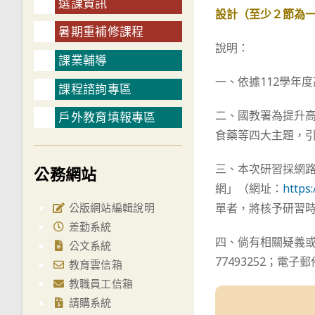
選課資訊
設計（至少２節為一
暑期重補修課程
說明：
課業輔導
一、依據112學年
課程諮詢專區
二、國教署為提升
戶外教育填報專區
食藥等四大主題，
三、本次研習採網路
公務網站
網」（網址：
https
公版網站編輯說明
單者，將核予研習
差勤系統
四、倘有相關疑義或報
公文系統
77493252；電子郵件
教育雲信箱
教職員工信箱
請購系統