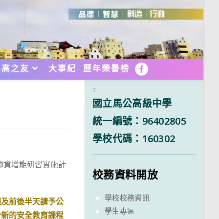
馬高之友
大事紀
歷年榮譽榜
FB
:::
國立馬公高級中學
統一編號：96402805
學校代碼：160302
師資增能研習實施計
校務資料開放
學校校務資訊
間及前後半天請予公
學生專區
份新的安全教育課程