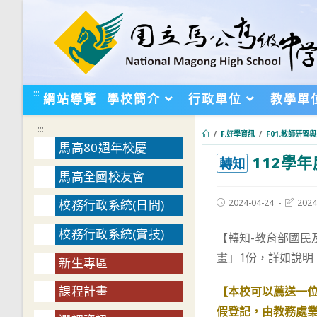
跳
轉
至
主
要
:::
網站導覽
學校簡介
行政單位
教學單
內
容
:::
/
F.好學資訊
/
F01.教師研習
馬高80週年校慶
112學
:::
轉知
馬高全國校友會
Post
Post
2024-04-24
2024
校務行政系統(日間)
published:
last
modifie
校務行政系統(實技)
【轉知-教育部國民
畫」1份，詳如說明
新生專區
課程計畫
【本校可以薦送一
假登記，由教務處