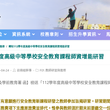
位
資訊系統
校務章則
招生升學資訊
與進修
/
轉知112學年度高級中等學校安全教育課程師資增能研習
年度高級中等學校安全教育課程師資增能研習
Post
Post
-04-24
註冊組幹事
F01.教師研習與進修
author:
category:
d:
及學前教育署 函】檢送「112學年度高級中等學校安全教育課程
位有意願進行安全教育新課程研發之教師參加旨揭研習。研習期
業務費項下支應差旅費並排代。惟參與教師須於期末前要繳交一