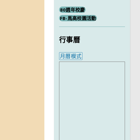
80週年校慶
FB-馬高校園活動
行事曆
月曆模式
內嵌行事曆為視覺預覽，完