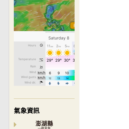
氣象資訊
澎湖縣
一週氣象