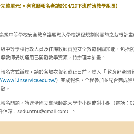
完整單元)。有意願報名者請於04/29下班前洽教學組長】
度高級中等學校安全教育議題融入學校課程規劃與實施之紮根計畫
高級中等學校行政人員及任課教師實施安全教育相關知能，包括
引導教師妥切運用已開發教學資源，特辦理本計畫。
報名方式辦理，請於各場次報名截止日前，登入「 教育部全國
://www1.inservice.edu.tw/
）完成報名，全程參加並配合完成簽
時數。
名問題，請逕洽國立臺灣師範大學李小姐或謝小姐（電話：02-774
信箱：sedu.ntnu@gmail.com）。