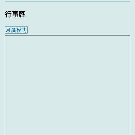
行事曆
月曆模式
內嵌行事曆為視覺預覽，完整行事曆內容請使用