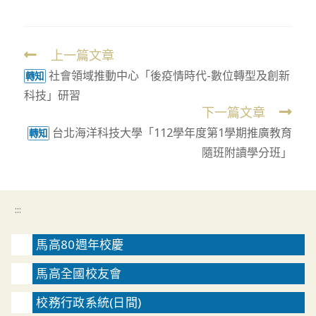
上一篇文章
Read
社會領域推動中心「後疫情時代-數位轉型及創新
more
轉知
科技」研習
articles
下一篇文章
台北海洋科技大學「112學年度第1學期推廣教育
轉知
隨班附讀學分班」
:::
馬高80週年校慶
馬高全國校友會
校務行政系統(日間)