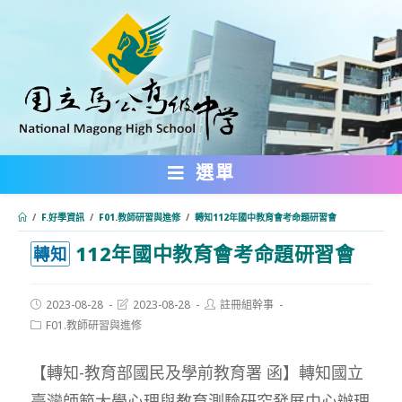
跳
轉
至
主
要
內
選單
容
/
F.好學資訊
/
F01.教師研習與進修
/
轉知112年國中教育會考命題研習會
112年國中教育會考命題研習會
:::
轉知
Post
Post
Post
2023-08-28
2023-08-28
註冊組幹事
published:
last
author:
Post
F01.教師研習與進修
modified:
category:
【轉知-教育部國民及學前教育署 函】轉知國立
臺灣師範大學心理與教育測驗研究發展中心辦理