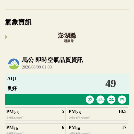
氣象資訊
澎湖縣
一週氣象
內嵌空氣品質小工具為視覺預覽，完整即時空氣