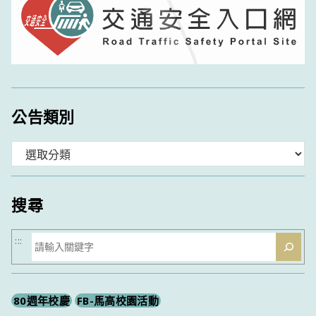
公告類別
分
類
搜尋
搜
:::
尋
80週年校慶
FB-馬高校園活動