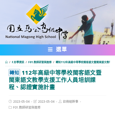
跳
轉
至
主
要
內
選單
容
/
F.好學資訊
/
F01.教師研習與進修
/
轉知112年高級中等學校閩客語文暨閩東語文教學
112年高級中等學校閩客語文暨
:::
轉知
閩東語文教學支援工作人員培訓課
程、認證實施計畫
Post
Post
Post
2023-05-04
2023-05-04
註冊組幹事
published:
last
author:
Post
F01.教師研習與進修
modified:
category: