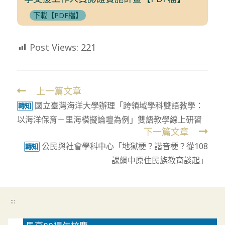
下載【PDF檔】
Post Views:
221
上一篇文章
Read
國立臺灣海洋大學辦理「跨領域學科雙語教學：
more
轉知
以海洋保育－里海模擬論壇為例」雙語教學線上研習
articles
下一篇文章
公民與社會學科中心「地獄梗？諧音梗？從108
轉知
課綱中原住民族教育談起」
:::