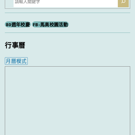
尋
80週年校慶
FB-馬高校園活動
行事曆
月曆模式
內嵌行事曆為視覺預覽，完整行事曆內容請使用