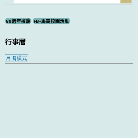
尋
80週年校慶
FB-馬高校園活動
行事曆
月曆模式
內嵌行事曆為視覺預覽，完整行事曆內容請使用