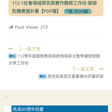
112-1社會領域探究與實作教師工作坊-碳排
危機實施計畫【PDF檔】
下載【PDF檔】
Post Views:
213
上一篇文章
Read
112學年度國際教育與跨領域英文教學課程經驗
more
轉知
分享工作坊
articles
下一篇文章
原住民族語文素養導向評量研習
轉知
:::
馬高80週年校慶