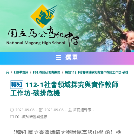
跳
轉
至
主
要
內
選單
容
/
F.好學資訊
/
F01.教師研習與進修
/
轉知112-1社會領域探究與實作教師工作坊-碳排危
112-1社會領域探究與實作教師
:::
轉知
工作坊-碳排危機
Post
Post
Post
2023-09-08
2023-09-08
註冊組幹事
published:
last
author:
Post
F01.教師研習與進修
modified:
category:
【轉知-國立臺灣師範大學附屬高級中學 函】檢