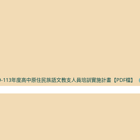
空氣品質資料請開啟
馬公即時空氣品質資訊
。
9-113年度高中原住民族語文教支人員培訓實施計畫【PDF檔】