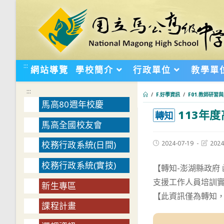
跳
轉
至
主
要
:::
網站導覽
學校簡介
行政單位
教學單
內
容
:::
/
F.好學資訊
/
F01.教師研習
馬高80週年校慶
113年
:::
轉知
馬高全國校友會
Post
Post
2024-07-19
2024
校務行政系統(日間)
published:
last
modifie
校務行政系統(實技)
【轉知-澎湖縣政府
支援工作人員培訓實
新生專區
【此資訊僅為轉知
課程計畫