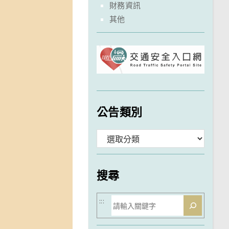
財務資訊
其他
公告類別
分
類
搜尋
搜
:::
尋