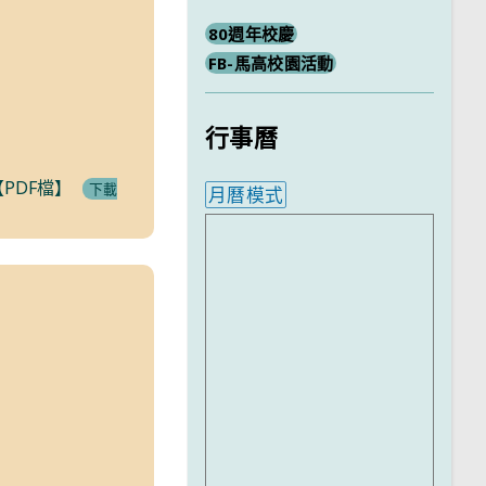
80週年校慶
FB-馬高校園活動
行事曆
PDF檔】
下載
月曆模式
內嵌行事曆為視覺預覽，完