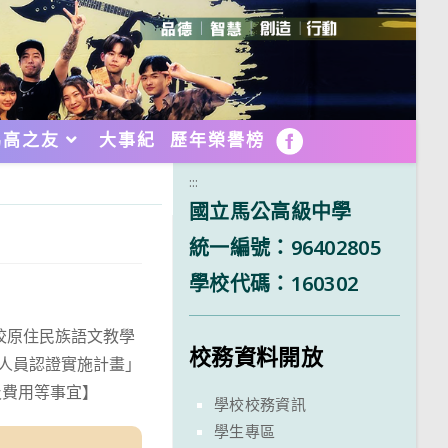
馬高之友
大事紀
歷年榮譽榜
FB
:::
國立馬公高級中學
統一編號：96402805
學校代碼：160302
校原住民族語文教學
校務資料開放
作人員認證實施計畫」
及費用等事宜】
學校校務資訊
學生專區