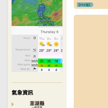
【PDF檔】
氣象資訊
澎湖縣
一週氣象