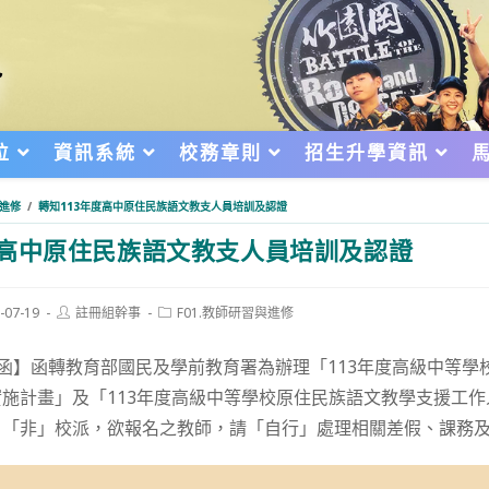
位
資訊系統
校務章則
招生升學資訊
與進修
/
轉知113年度高中原住民族語文教支人員培訓及認證
度高中原住民族語文教支人員培訓及認證
Post
Post
-07-19
註冊組幹事
F01.教師研習與進修
author:
category:
d:
 函】函轉教育部國民及學前教育署為辦理「113年度高級中等學
施計畫」及「113年度高級中等學校原住民族語文教學支援工
，「非」校派，欲報名之教師，請「自行」處理相關差假、課務