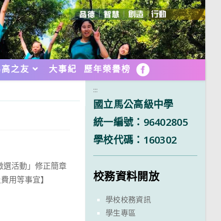
馬高之友
大事紀
歷年榮譽榜
FB
:::
國立馬公高級中學
統一編號：96402805
學校代碼：160302
徵選活動」修正簡章
校務資料開放
及費用等事宜】
學校校務資訊
學生專區