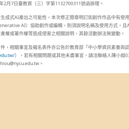
年2月7日臺教資（三）字第1132700311號函辦理。
生成式AI產出之可能性，本次修正簡章明訂如創作作品中有使用
nerative AI）協助創作或編輯，則須說明名稱及使用方式，
財產權或著作權等造成侵害之相關說明，其餘活動辦法無變動。
附件，相關事宜及報名表件亦公告於教育部「中小學資訊素養與
edu.tw/
），若有相關問題或其他未盡事宜，請洽聯絡人陳小姐03-5
iou@nycu.edu.tw。