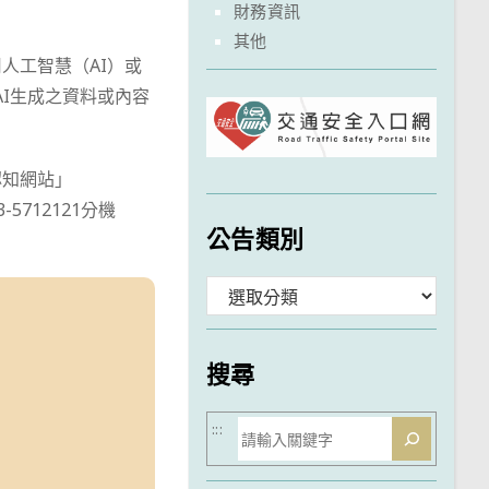
財務資訊
其他
人工智慧（AI）或
且AI生成之資料或內容
認知網站」
712121分機
公告類別
分
類
搜尋
搜
:::
尋