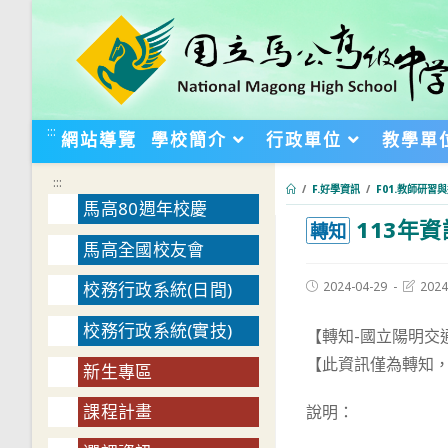
跳
轉
至
主
要
:::
網站導覽
學校簡介
行政單位
教學單
內
容
:::
/
F.好學資訊
/
F01.教師研習
馬高80週年校慶
113年
:::
轉知
馬高全國校友會
Post
Post
2024-04-29
2024
校務行政系統(日間)
published:
last
modifie
校務行政系統(實技)
【轉知-國立陽明交
【此資訊僅為轉知
新生專區
課程計畫
說明：