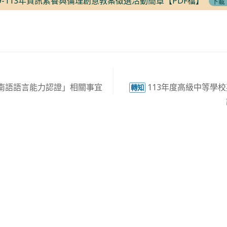
9-113年資訊素養與倫理創意教案徵選活動簡章【PDF檔】
下載
閩南語語言能力認證」相關事宜
113年度高級中等學
轉知