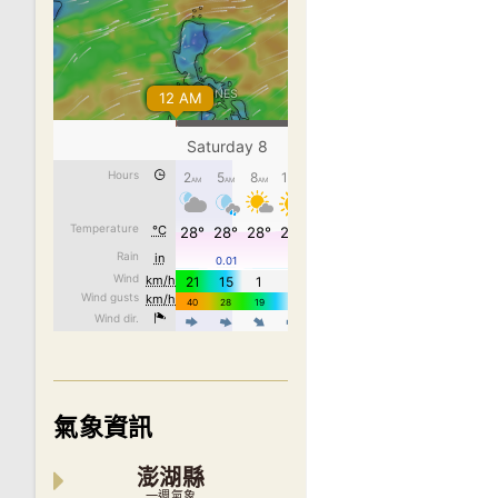
氣象資訊
澎湖縣
一週氣象