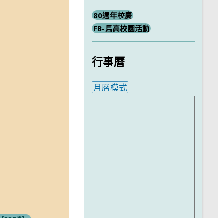
80週年校慶
FB-馬高校園活動
行事曆
月曆模式
內嵌行事曆為視覺預覽，完