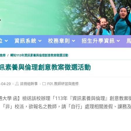
位
資訊系統
校務章則
招生升學資訊
與進修
/
轉知113年資訊素養與倫理創意教案徵選活動
資訊素養與倫理創意教案徵選活動
Post
Post
-04-29
註冊組幹事
F01.教師研習與進修
author:
category:
d:
通大學 函】檢送該校辦理「113年『資訊素養與倫理』創意教案
，「非」校派，欲報名之教師，請「自行」處理相關差假、課務