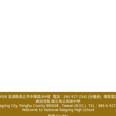
008 澎湖縣馬公市中華路369號
電話：(06) 927-2342
(分機表)
傳真電話：
歡迎蒞臨 國立馬公高級中學
ong City, Penghu County 880008 , Taiwan (R.O.C.)
TEL：886-6-927
Welcome to National Magong High School
致謝 Credits