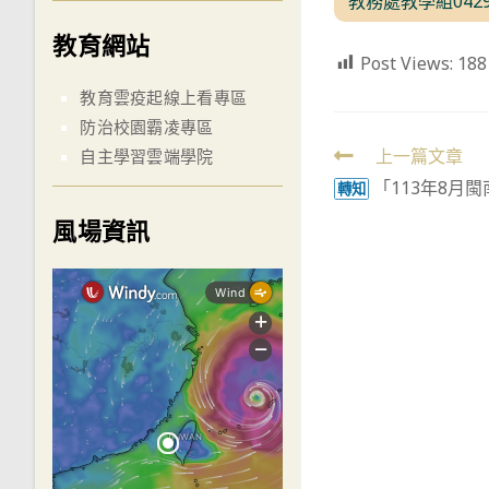
教務處教學組042
教育網站
Post Views:
188
教育雲疫起線上看專區
防治校園霸凌專區
Read
上一篇文章
自主學習雲端學院
「113年8月
more
轉知
articles
風場資訊