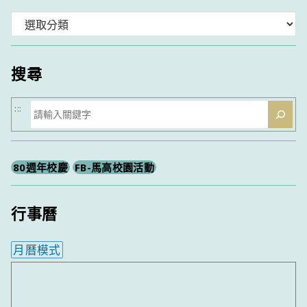
分
類
搜尋
搜
:::
尋
80週年校慶
FB-馬高校園活動
行事曆
月曆模式
內嵌行事曆為視覺預覽，完整行事曆內容請使用