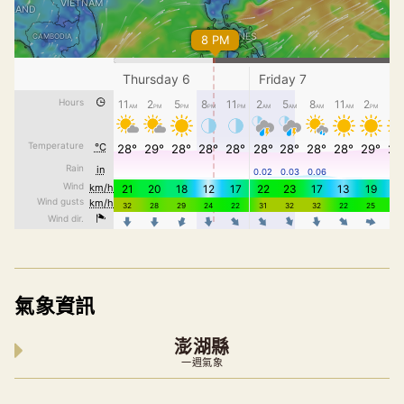
氣象資訊
澎湖縣
一週氣象