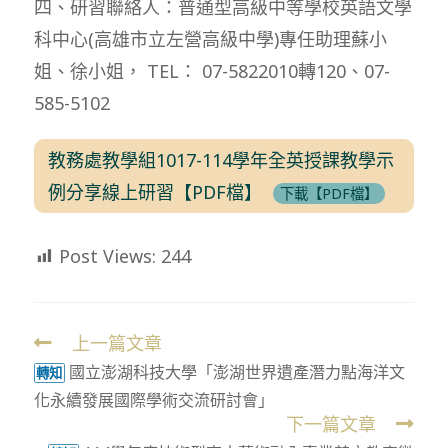
四、研習聯絡人：普通型高級中等學校英語文學
科中心(高雄市立左營高級中學)專任助理蘇小
姐、徐小姐， TEL： 07-5822010轉120、07-
585-5102
教務處教學組1017-114學年全英授課教學示
例分享線上研習【PDF檔】
下載【PDF檔】
Post Views:
244
上一篇文章
Read
國立澎湖科技大學「澎湖世界遺產潛力點海洋文
more
轉知
化永續發展國際學術交流研討會」
articles
下一篇文章