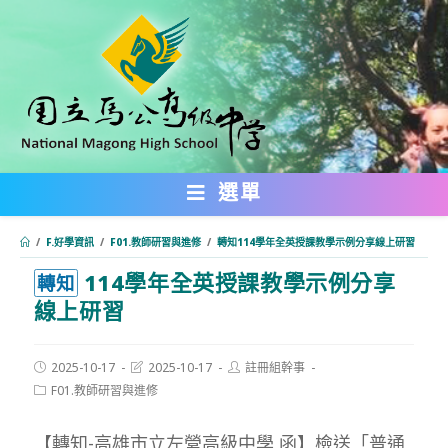
跳
轉
至
主
要
內
選單
容
/
F.好學資訊
/
F01.教師研習與進修
/
轉知114學年全英授課教學示例分享線上研習
114學年全英授課教學示例分享
:::
轉知
線上研習
Post
Post
Post
2025-10-17
2025-10-17
註冊組幹事
published:
last
author:
Post
F01.教師研習與進修
modified:
category:
【轉知-高雄市立左營高級中學 函】檢送「普通