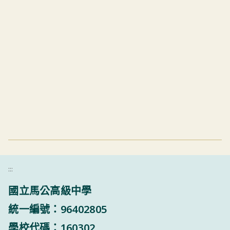
:::
國立馬公高級中學
統一編號：96402805
學校代碼：160302