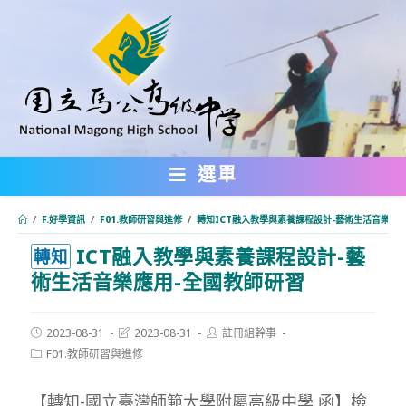
跳
轉
至
主
要
內
選單
容
/
F.好學資訊
/
F01.教師研習與進修
/
轉知ICT融入教學與素養課程設計-藝術生活音樂應
ICT融入教學與素養課程設計-藝
:::
轉知
術生活音樂應用-全國教師研習
Post
Post
Post
2023-08-31
2023-08-31
註冊組幹事
published:
last
author:
Post
F01.教師研習與進修
modified:
category:
【轉知-國立臺灣師範大學附屬高級中學 函】檢