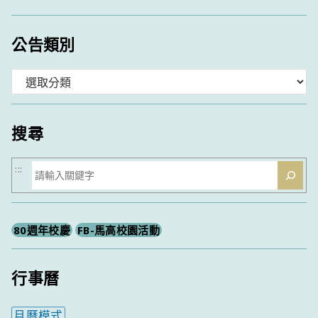
公告類別
分
類
搜尋
搜
:::
尋
80週年校慶
FB-馬高校園活動
行事曆
月曆模式