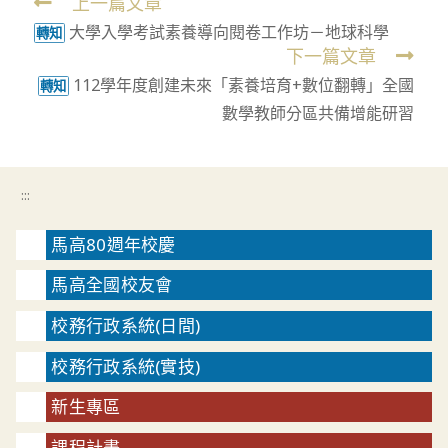
上一篇文章
Read
大學入學考試素養導向閱卷工作坊－地球科學
more
轉知
下一篇文章
articles
112學年度創建未來「素養培育+數位翻轉」全國
轉知
數學教師分區共備增能研習
:::
馬高80週年校慶
馬高全國校友會
校務行政系統(日間)
校務行政系統(實技)
新生專區
課程計畫