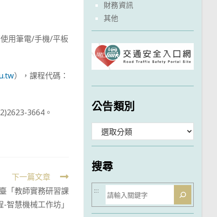
財務資訊
其他
可使用筆電/手機/平板
u.tw
），課程代碼：
公告類別
23-3664。
分
類
搜尋
下一篇文章
搜
臺「教師實務研習課
:::
程-智慧機械工作坊」
尋