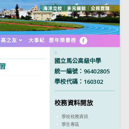
馬高之友
大事紀
歷年榮譽榜
FB
:::
國立馬公高級中學
習
統一編號：96402805
學校代碼：160302
校務資料開放
學校校務資訊
學生專區