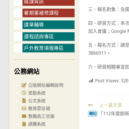
選課資訊
三、報名對象：全國
暑期重補修課程
四、研習方式：本次研
課業輔導
加入會議；Google
課程諮詢專區
五、報名方式：請
戶外教育填報專區
3866911。
六、研習相關事宜如有
公務網站
Post Views:
320
公版網站編輯說明
差勤系統
公文系統
Read
上一篇文章
教育雲信箱
「112年度創
more
轉知
教職員工信箱
articles
請購系統