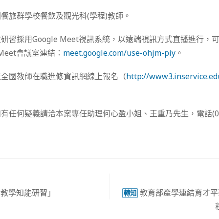
餐旅群學校餐飲及觀光科(學程)教師。
習採用Google Meet視訊系統，以遠端視訊方式直播進行，
 Meet會議室連結：
meet.google.com/use-ohjm-piy
。
至全國教師在職進修資訊網線上報名（
http://www3.inservice.ed
任何疑義請洽本案專任助理何心盈小姐、王重乃先生，電話(02)26
新教學知能研習」
教育部產學連結育才平
轉知