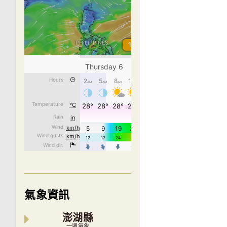
氣象資訊
澎湖縣
一週氣象