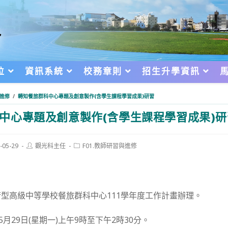
位
資訊系統
校務章則
招生升學資訊
與進修
/
轉知餐旅群科中心專題及創意製作(含學生課程學習成果)研習
中心專題及創意製作(含學生課程學習成果)研
Post
Post
-05-29
觀光科主任
F01.教師研習與進修
author:
category:
d:
型高級中等學校餐旅群科中心111學年度工作計畫辦理。
5月29日(星期一)上午9時至下午2時30分。