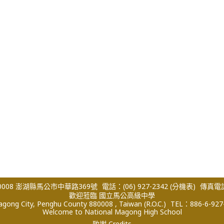
008 澎湖縣馬公市中華路369號
電話：(06) 927-2342
(分機表)
傳真電話：
歡迎蒞臨 國立馬公高級中學
ong City, Penghu County 880008 , Taiwan (R.O.C.)
TEL：886-6-927
Welcome to National Magong High School
致謝 Credits