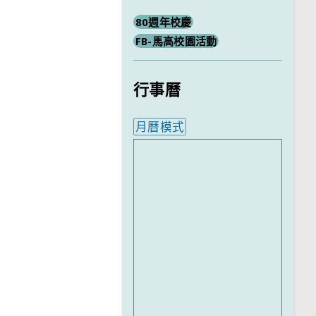
80週年校慶
FB-馬高校園活動
行事曆
月曆模式
內嵌行事曆為視覺預覽，完