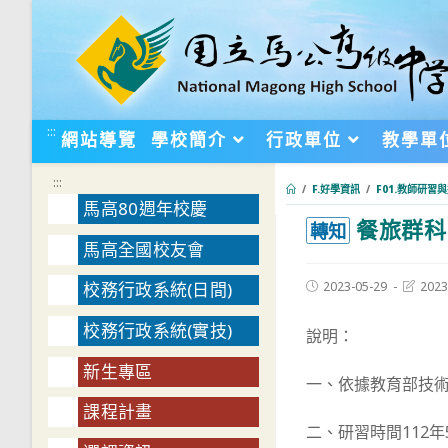
跳
轉
至
主
要
:::
網站導覽
學校簡介
行政單位
教學單
內
容
:::
/
F.好學資訊
/
F01.教師研習
馬高80週年校慶
餐旅群科
:::
轉知
馬高全國校友會
Post
Post
2023-05-29
2023
校務行政系統(日間)
published:
last
modifie
校務行政系統(實技)
說明：
新生專區
一、依據教育部技術
課程計畫
二、研習時間112年