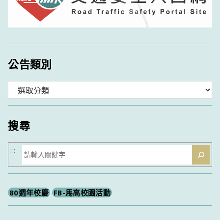
公告類別
分
類
搜尋
搜
:::
尋
80週年校慶
FB-馬高校園活動