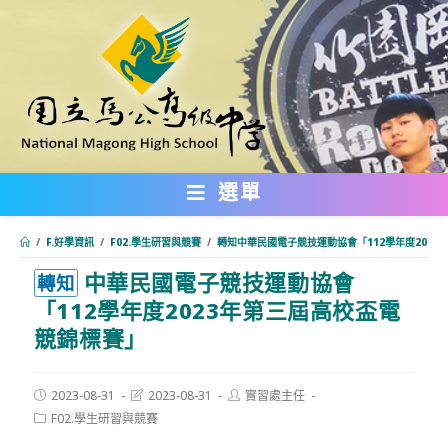
跳
轉
至
主
要
內
選單
容
/
F.好學資訊
/
F02.學生研習與競賽
/
轉知中華民國電子競技運動協會「112學年度202
中華民國電子競技運動協會
:::
轉知
「112學年度2023年第三屆高校盃電
競錦標賽」
Post
Post
Post
2023-08-31
2023-08-31
實習處主任
published:
last
author:
Post
F02.學生研習與競賽
modified:
category: