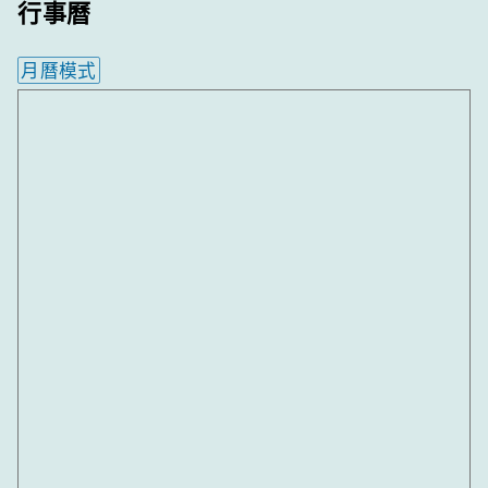
行事曆
月曆模式
內嵌行事曆為視覺預覽，完整行事曆內容請使用