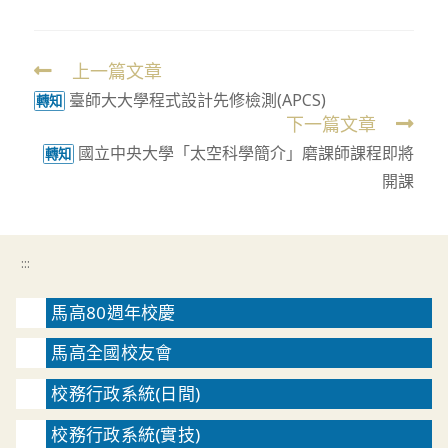
上一篇文章
Read
臺師大大學程式設計先修檢測(APCS)
more
轉知
下一篇文章
articles
國立中央大學「太空科學簡介」磨課師課程即將
轉知
開課
:::
馬高80週年校慶
馬高全國校友會
校務行政系統(日間)
校務行政系統(實技)