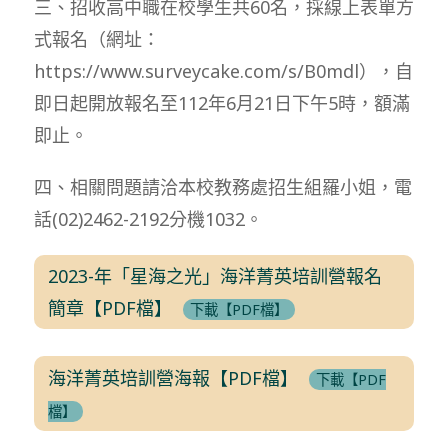
三、招收高中職在校學生共60名，採線上表單方
式報名（網址：
https://www.surveycake.com/s/B0mdl），自
即日起開放報名至112年6月21日下午5時，額滿
即止。
四、相關問題請洽本校教務處招生組羅小姐，電
話(02)2462-2192分機1032。
2023-年「星海之光」海洋菁英培訓營報名
簡章【PDF檔】
下載【PDF檔】
海洋菁英培訓營海報【PDF檔】
下載【PDF
檔】