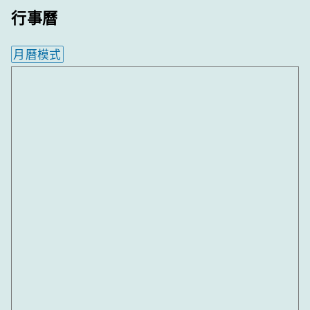
行事曆
月曆模式
內嵌行事曆為視覺預覽，完整行事曆內容請使用