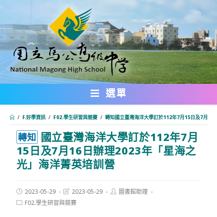
跳
轉
至
主
要
內
選單
容
/
F.好學資訊
/
F02.學生研習與競賽
/
轉知國立臺灣海洋大學訂於112年7月15日及7月1
國立臺灣海洋大學訂於112年7月
:::
轉知
15日及7月16日辦理2023年「星海之
光」海洋菁英培訓營
Post
Post
Post
2023-05-29
2023-05-29
圖書館助理
published:
last
author:
Post
F02.學生研習與競賽
modified:
category: