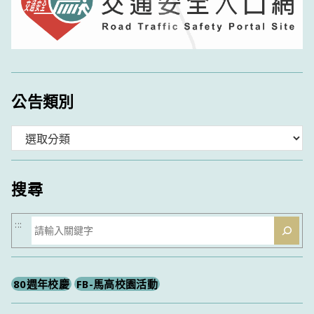
公告類別
分
類
搜尋
搜
:::
尋
80週年校慶
FB-馬高校園活動