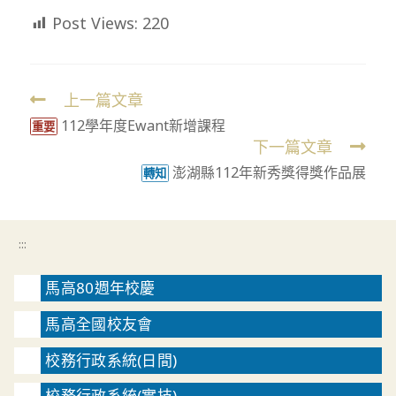
Post Views:
220
上一篇文章
Read
112學年度Ewant新增課程
more
重要
下一篇文章
articles
澎湖縣112年新秀獎得獎作品展
轉知
:::
馬高80週年校慶
馬高全國校友會
校務行政系統(日間)
校務行政系統(實技)