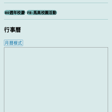
尋
80週年校慶
FB-馬高校園活動
行事曆
月曆模式
內嵌行事曆為視覺預覽，完整行事曆內容請使用