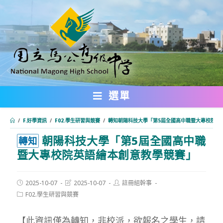
跳
轉
至
主
要
內
選單
容
/
F.好學資訊
/
F02.學生研習與競賽
/
轉知朝陽科技大學「第5屆全國高中職暨大專校院英
朝陽科技大學「第5屆全國高中職
:::
轉知
暨大專校院英語繪本創意教學競賽」
Post
Post
Post
2025-10-07
2025-10-07
註冊組幹事
published:
last
author:
Post
F02.學生研習與競賽
modified:
category:
【此資訊僅為轉知，非校派，欲報名之學生，請